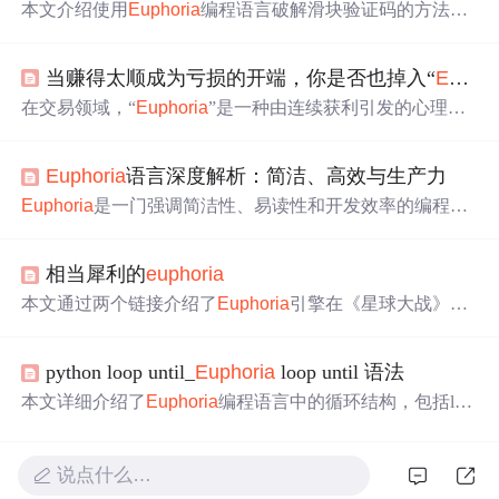
本文介绍使用
Eupho
ria
编程语言破解滑块验证码的方法。
先确保安装
Eupho
ria
及所需库，接着模拟获取验证码图
片、处理滑块图片、计算缺口位置、模拟滑动操作，最后
当赚得太顺成为亏损的开端，你是否也掉入“
Eupho
将各步骤整合为完整程序，实现滑块验证码的破解。
在交易领域，“
Eupho
ria
”是一种由连续获利引发的心理陷
阱。它源于对“完美交易”的执念，会使交易员放大仓位、
忽略风控，最终导致亏损。要摆脱此陷阱，需破除幻想，
Eupho
ria
语言深度解析：简洁、高效与生产力
接受不确定性管理，还可通过实战锤炼交易心理。
Eupho
ria
是一门强调简洁性、易读性和开发效率的编程语
言，以其‘万物皆序列’的设计理念为核心。文章详细介绍
了其发展历程、设计哲学、核心技术特性及其在多个领域
相当犀利的
eupho
ria
的应用。
Eupho
ria
支持动态类型和解释执行，同时具备将
代码翻译为C的能力，兼顾开发速度与运行性能。适用于
本文通过两个链接介绍了
Eupho
ria
引擎在《星球大战》中
快速原型开发、游戏编程、数据处理等领域。
的应用，并提到该引擎在GTA游戏中的表现令人印象深
刻。
python loop until_
Eupho
ria
loop until 语法
本文详细介绍了
Eupho
ria
编程语言中的循环结构，包括loo
p...until循环的基本语法、特点及用法，withentry语句的使
用场景，以及label语句在控制流程中的作用。
说点什么…