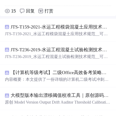
15
回复
打赏
JTS-T159-2021-水运工程模袋混凝土应用技术规范-可搜索.pdf
JTS-T159-2021_水运工程模袋混凝土应用技术规范__可搜
索.pdf
JTS-T236-2019-水运工程混凝土试验检测技术规范-可搜索.pdf
JTS-T236-2019_水运工程混凝土试验检测技术规范__可搜
索.pdf
【计算机等级考试】二级Office高效备考策略：分阶段复习计划与考场时间分配优化方案
内容概要：本文提供了一份详细的计算机二级考试冲刺备
考方案，涵盖分阶段复习计划、答题时间分配及考场注意
事项。分为三个阶段：基础夯实阶段重点在于掌握高频考
大模型版本输出漂移阈值校准工具｜原创源码+测试+离线报告
点和基本操作；强化刷题阶段主攻操作大题，尤其是Excel
函数难点；冲刺模拟阶段进行全真模拟训练，回归高频考
原创 Model Version Output Drift Auditor Threshold Calibration
点与错题复盘。同时明确了各题型的时间分配建议，并强
工具：围绕“对比两个Flash版本在固定提示集上的结构、工
调保存文件的重要性及规范命名。; 适合人群：准备参加全
具参数、拒答、事实结论和延迟变化”的结果，用已知正负