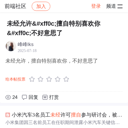
前端社区
登录
频道
加入
帖子详情
社区
前端社区
感慨
未经允许&#xff0c;擅自特别喜欢你
&#xff0c;不好意思了
峰峰lks
2025-07-18
未经允许，擅自特别喜欢你，不好意思了
给本帖投票
24
回复
打赏
小米汽车3名员工
未经
许可
擅自
参与研讨会，被辞退！
小米集团因三名前员工在任职期间泄露小米汽车关键信息