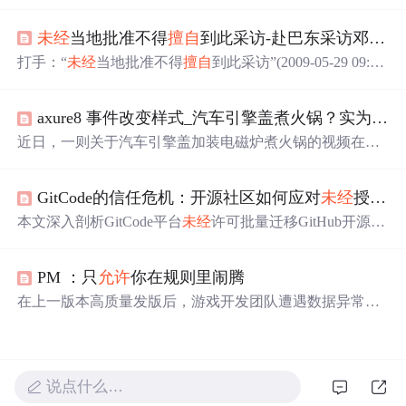
而发布声明。事件警示企业需强化内部数据管理，
特别
是
云盒子私有云盘的人员设备绑定、权限控制和网络隔离，
未经
当地批准不得
擅自
到此采访-赴巴东采访邓案记者被围殴
以预防数据泄露。云盒子提供了全面的数据安全解决方
案，包括业务系统数据保护和合规的跨网文件交换措施。
打手：“
未经
当地批准不得
擅自
到此采访”(2009-05-29 09:50:
23)标签：佛珠 中国之声 外婆 女记者 卫毅 野三关镇 中央
人民广播电台中国之声(记者 杨超) 湖北巴东发生的女服务
axure8 事件改变样式_汽车引擎盖煮火锅？实为改装样式 交警：
员邓玉娇刺死官员案一直备受媒体关注。昨天两名在巴东
县野三关镇采访此案的记者被当地不明身份的人围攻殴
近日，一则关于汽车引擎盖加装电磁炉煮火锅的视频在网
打，并被强制写下“
未经
当地批准不得
擅自
到此采访”的书
络上引起热议。视频展示了一辆私家车的引擎盖上放置着
面材料，采访获得
正在煮食的火锅，并配有电磁炉的功能按键。然而，据商
GitCode的信任危机：开源社区如何应对
未经
授权的项目迁移
家透露，这只是恶搞设计，实际并未具备烹饪功能。此类
改装行为
未经
车管部门批准将被视为违法。
本文深入剖析GitCode平台
未经
许可批量迁移GitHub开源项
目所引发的信任危机，指出其行为构成对开发者身份盗
用、劳动成果剽窃及社区协作秩序的多重侵害。文章从法
PM ：只
允许
你在规则里闹腾
律（开源许可证约束）、技术（元数据标记与CI校验）和
社区（舆论监督与声誉机制）三个维度阐述开源社区的自
在上一版本高质量发版后，游戏开发团队遭遇数据异常挑
卫路径，并呼吁平台建立授权迁移流程、嵌入道德优先的
战。调整SDK集成导致数据缺失，影响渠道数据归因。流
产品设计、转向赋能型生态共建，以重建开发者信任。
程问题包括需求
未经
评审、质量意识薄弱、上线后未及时
跟踪数据。解决方案涵盖需求评审、质量意识提升、数据
确认及全员参与。
说点什么…