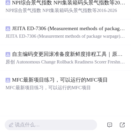
NPI综合景气指数 NPI集装箱码头景气指数等2016-2026
管理后台等。api文档管理并一键生成api接口代码，一键生
成 CRUD前后端代码丰富组件，基于 Gin和 Vue3的Arco D
NPI综合景气指数 NPI集装箱码头景气指数等2016-2026
esign的快速后台开发框架，基于JWT接口验证和Auth验证
的权限管理系统,附件管理系统，天生支持saas架构。本着
大道至简思想，接口单层设计，开发简单，极易上手、代
JEITA ED-7306 (Measurement methods of package warpage).pdf
码可读性和可维护性好、得益于Go优秀性能框架性能和并
JEITA ED-7306 (Measurement methods of package warpage).p
发都很优秀、需要硬件资源很小。
df
自主编码变更回滚准备度新鲜度排程工具｜原创源码+测试+离线报告
原创 Autonomous Change Rollback Readiness Scorer Freshnes
s Schedule 工具：围绕“根据提交边界、迁移影响、测试覆
盖、特性开关、备份和人工接管入口评估自主变更回滚准
MFC最新项目练习，可以运行的MFC项目
备度”的结果，按风险、变化速度、证据有效期和负责人安
排周期复核；本地网页、JSON/HTML/SVG报告、测试与
MFC最新项目练习，可以运行的MFC项目
示例。压缩包包含完整源码、3项自动化测试、可复现示
例、HTML/JSON/SVG离线报告、1080×720运行效果图、
README、运行说明、MIT License及原创授权声明。适合
开发者进行工程预检、质量审查和交付复核；Node.js 18
+可直接运行，零第三方运行依赖。
说点什么…