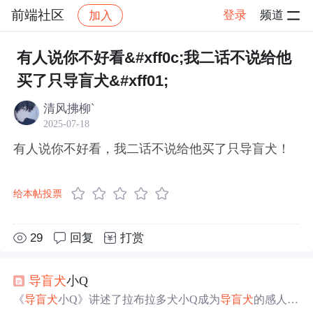
前端社区
登录
频道
加入
帖子详情
社区
前端社区
感慨
有人说你不好看&#xff0c;我二话不说给他
买了只导盲犬&#xff01;
清风拂柳`
2025-07-18
有人说你不好看，我二话不说给他买了只导盲犬！
给本帖投票
29
回复
打赏
导盲犬
小Q
《
导盲犬
小Q》讲述了拉布拉多犬小Q成为
导盲犬
的感人故