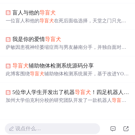
事。小Q经过严格训练，陪伴盲人渡边先生度过艰难岁
月。影片以其简单直接的叙述方式和平实的情感在日本及
盲人与他的
导盲犬
香港获得巨大成功。
一位盲人和他的
导盲犬
在死后面临选择，天堂之门只允许
其中一个进入。天使安排了一场赛跑决定胜负，而盲人的
决定展现了非凡的情感纽带。
我是你的爱情
导盲犬
萨敏因患视神经萎缩症而与男友赫南分手，并独自面对失
明的挑战。在使用
导盲犬
服务的过程中，她意外发现自己
的“
导盲犬
”竟是前男友赫南假扮。最终两人克服困难，重
导盲犬
辅助物体检测系统源码分享
新走到一起。
此博客围绕
导盲犬
辅助物体检测系统展开，基于改进YOL
Ov8算法。介绍了研究背景与意义，展示图片、视频，
说
明数据集信息。提供项目环境部署、YOLOv8训练及创新
5位华人学生开发出了机器
导盲犬
！四足机器人技能又+1
点代码加载调参等视频教程，讲解原始算法原理、核心源
码，还提及系统整体结构和获取完整资源的链接。
加州大学伯克利分校的研究团队开发了一款机器人
导盲犬
，配备可自动切换松紧状态的牵引绳，帮助盲人在室内环
境中安全穿行。这款机器
导盲犬
使用2DLiDAR感应环境，
摄像头探测方向，通过混合物理人机交互模型规划路径，
成本远低于训练动物
导盲犬
，有望成为未来导盲的理想选
说点什么…
择。