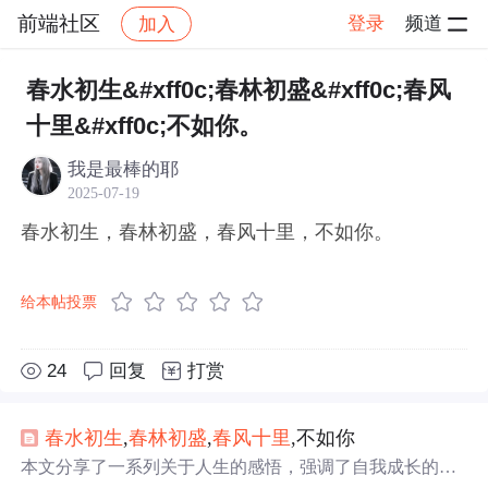
前端社区
登录
频道
加入
帖子详情
社区
前端社区
感慨
春水初生&#xff0c;春林初盛&#xff0c;春风
十里&#xff0c;不如你。
我是最棒的耶
2025-07-19
春水初生，春林初盛，春风十里，不如你。
给本帖投票
24
回复
打赏
春水
初生
,
春林
初盛
,
春风
十里
,不如你
本文分享了一系列关于人生的感悟，强调了自我成长的重