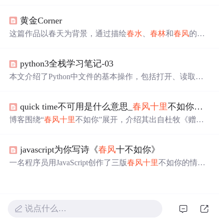
要性，并通过励志的话语鼓励读者积极面对生活中的挑
战。
黄金Corner
这篇作品以春天为背景，通过描绘
春水
、
春林
和
春风
的美
好景象，表达了一种寻找与期盼的情感。文中并未涉及信
息技术相关内容。
python3全栈学习笔记-03
本文介绍了Python中文件的基本操作，包括打开、读取、
写入及关闭等，并详细解释了不同模式下的文件操作特
点。此外，还介绍了如何高效处理大文件的方法，以及集
quick time不可用是什么意思_
春风
十里
不如你，用了什么典故，是什么意思？
合的概念与操作方法。
博客围绕“
春风
十里
不如你”展开，介绍其出自杜牧《赠别
二首》之一，后被诗人多有化用，如秦观、姜夔等。还提
到读者对诗句可能有不同联想，最后指出该表述多用于青
javascript为你写诗《
春风
十不如你》
春偶像剧，体现了唐诗宋词对后人的影响力。
一名程序员用JavaScript创作了三版
春风
十里
不如你的情
诗，展现了从新手到资深的不同编程风格，包括简约版、
抽象封装版和单元测试版。
说点什么…