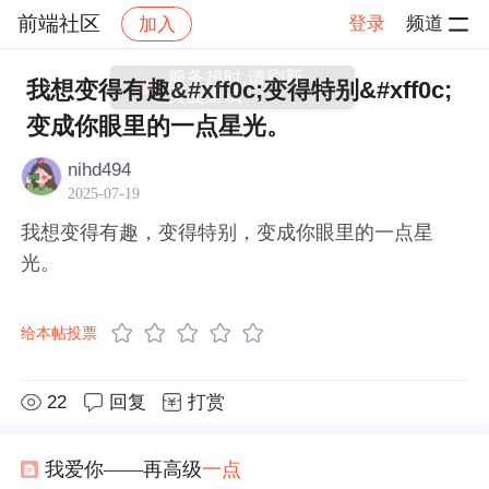
前端社区
登录
频道
加入
帖子详情
社区
前端社区
感慨
服务超时,请刷新
我想变得有趣&#xff0c;变得特别&#xff0c;
页面重试
变成你眼里的一点星光。
nihd494
2025-07-19
我想变得有趣，变得特别，变成你眼里的一点星
光。
给本帖投票
22
回复
打赏
我爱你——再高级
一点