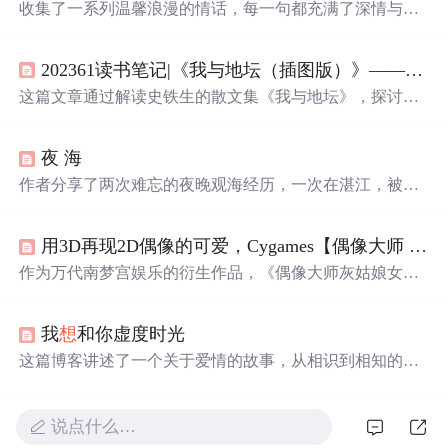
收集了一系列温馨浪漫的情话，每一句都充满了深情与爱
意，适合用来表达对心爱之人的感情。
202361读书笔记|《我与地坛（插图版）》——有些事只适合收藏，不能说，也不能
这篇文章通过解读史铁生的散文集《我与地坛》，探讨了
作者的文字力量、情感深度和哲理思考，
特别
是关于记
忆、母爱、命运与写作的关系，以及地坛作为作者生活与
夜 海
思考的象征。
作者分享了两次难忘的夜晚观海经历，一次在湛江，被夜
海的
星光
与渔船灯火交织的美景所震撼；另一次在北海的
船上，一位老船员的人生哲理让他深受启发。
用3D再现2D偶像的可爱，Cygames【偶像大师 灰姑娘女孩】开发示例
作为万代南梦宫娱乐的衍生作品，《偶像大师灰姑娘女孩
星光
舞台》是一款在Android/iOS平台上累计下载突破1200
万次的游戏。在CEDEC2016上，Cygames介绍了如何将2D
我
想
和你虚度时光
插图的偶像通过3DCG技术在手机游戏中重现，包括角色
建模、表情制作、舞蹈动作捕捉及口型同步等方面的技术
这篇博客讲述了一个关于爱情的故事，从相识到相知的过
细节。
程，以及对未来不确定性的思考。作者分享了自己对于爱
情的理解，并通过与妹妹的对话探讨了感情中的真实与承
诺。
说点什么…