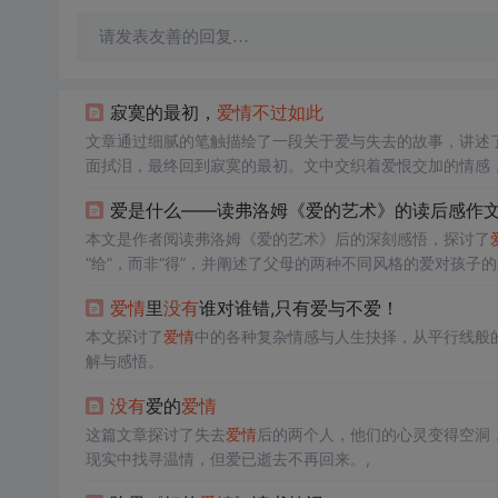
请发表友善的回复…
寂寞的最初，
爱情
不过如此
文章通过细腻的笔触描绘了一段关于爱与失去的故事，讲述
面拭泪，最终回到寂寞的最初。文中交织着爱恨交加的情感
杂性和人生的无常。
爱是什么——读弗洛姆《爱的艺术》的读后感作文3
本文是作者阅读弗洛姆《爱的艺术》后的深刻感悟，探讨了
“给”，而非“得”，并阐述了父母的两种不同风格的爱对孩
正的尊重和关怀，形成成熟的
爱情
观。
爱情
里
没有
谁对谁错,只有爱与不爱！
本文探讨了
爱情
中的各种复杂情感与人生抉择，从平行线般
解与感悟。
没有
爱的
爱情
这篇文章探讨了失去
爱情
后的两个人，他们的心灵变得空洞
现实中找寻温情，但爱已逝去不再回来。,