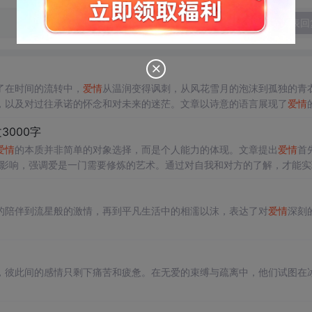
发表回
了在时间的流转中，
爱情
从温润变得讽刺，从风花雪月的泡沫到孤独的青
，以及对过往承诺的怀念和对未来的迷茫。文章以诗意的语言展现了
爱情
000字
爱情
的本质并非简单的对象选择，而是个人能力的体现。文章提出
爱情
首
子的影响，强调爱是一门需要修炼的艺术。通过对自我和对方的了解，才能实
的陪伴到流星般的激情，再到平凡生活中的相濡以沫，表达了对
爱情
深刻
，彼此间的感情只剩下痛苦和疲惫。在无爱的束缚与疏离中，他们试图在