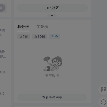
复
加入社区
积分榜
荣誉榜
衣掩
的复
近7日
近30日
至今
先是
现真
的理
暂无数据
冰冷
查看更多榜单