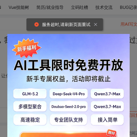
N
Vue技能树
简历/就业指导
立码吐槽
技术交流
BUG记
用AI写
服务超时,请刷新页面重试
，我怕我做的不够好，让你觉得爱情也不过
，让你觉得爱情也不过如此
转发到动态
举报
写回
切换为时间