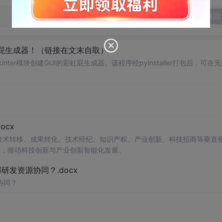
发表回
屁生成器！（链接在文末自取）
inter模块创建GUI的彩虹屁生成器。该程序经pyinstaller打包后，可在无P
cx
在技术转移、成果转化、技术经纪、知识产权、产业创新、科技招商等垂直
案，推动科技创新与产业创新智能化发展。
发资源协同？.docx
协同？