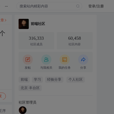
...
录
登录/注册
文章
前端社区
个
316,333
60,458
社区成员
社区内容
发帖
与我相关
我的任务
分享
前端
学习
经验分享
个人社区
北京·丰台区
复
社区管理员
正序