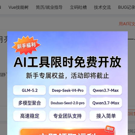
N
Vue技能树
简历/就业指导
立码吐槽
技术交流
BUG记
用AI写
月亮。还很喜欢万物都静下来的夜晚，像一
下来的夜晚，像一个无声的怀抱，更喜欢你 ​​​
转发到动态
举报
写回
切换为时间