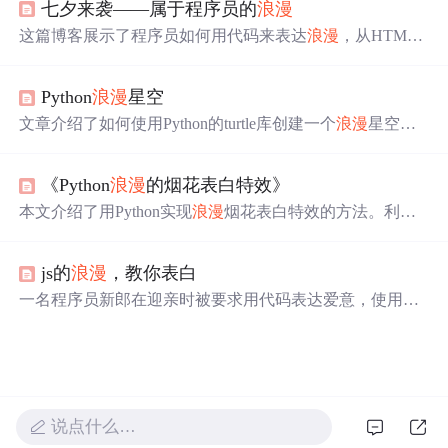
七夕来袭——属于程序员的
浪漫
这篇博客展示了程序员如何用代码来表达
浪漫
，从HTML5
玫瑰花到多国语言的我爱你展示，再到心跳动画，每个项
目都充满了IT人的独特创意。通过这些代码示例，我们可
Python
浪漫
星空
以感受到程序员世界的深情与趣味。
文章介绍了如何使用Python的turtle库创建一个
浪漫
星空的
动画效果，包括月亮、星星和流星的绘制，以及类的设计
和动画的实现过程。,
《Python
浪漫
的烟花表白特效》
本文介绍了用Python实现
浪漫
烟花表白特效的方法。利用tu
rtle模块，通过随机位置和颜色实现烟花动态效果，以点为
中心发射射线模拟爆炸，结合表白文字。运行代码后，能
js的
浪漫
，教你表白
看到黑色夜空背景下烟花绽放，结束后出现表白文字，可
定制特效。代码简单实用，适合表白或活动展示。
一名程序员新郎在迎亲时被要求用代码表达爱意，使用HT
ML、CSS和JavaScript创建了一个包含爱心、520字样及飞
舞气球的
浪漫
网页。此代码不仅展示了技术实力，也表达
了深情。
说点什么…