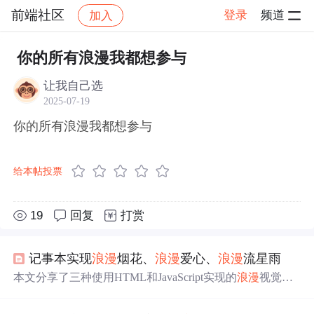
前端社区
登录
频道
加入
帖子详情
社区
前端社区
感慨
你的所有浪漫我都想参与
让我自己选
2025-07-19
你的所有浪漫我都想参与
给本帖投票
19
回复
打赏
记事本实现
浪漫
烟花、
浪漫
爱心、
浪漫
流星雨
本文分享了三种使用HTML和JavaScript实现的
浪漫
视觉效
果，包括3D烟花、爱心动态和流星雨动画，带你体验网页
上的
浪漫
表达。