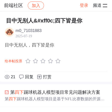
前端社区
登录
频道
加入
帖子详情
社区
前端社区
感慨
目中无别人&#xff0c;四下皆是你
m0_71031883
2025-07-19
目中无别人，四下皆是你
给本帖投票
21
回复
打赏
第
四下
踢球机器人模型项目常见问题解决方案
第
四下
踢球机器人模型项目是基于NFL比赛数据的开源项
目，用Python 2.7分析比赛决策。新手使用时常见三个问
题：一是获取并准备比赛数据，需购买并转换格式；二是P