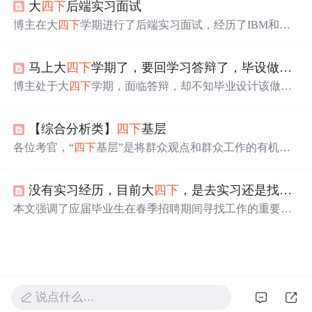
大
四下
后端实习面试
ython版本兼容性，要安装2.7并配置环境；三是依赖库安
装，需在2.7环境下安装。
博主在大
四下
学期进行了后端实习面试，经历了IBM和百
度云计算的面试。IBM的面试为电面，涉及Linux指令和Git
操作，还要求用英文交流。百度云计算的面试主要考察算
马上大
四下
学期了，要回学习答辩了，毕设做个啥呢。。。。。。。。。。。。。。。。。。。。。。。。。。。。。。。。。。。。。。。。
法和编程能力，虽未深入问Java，但博主自认技术不够，
最终未获offer。
博主处于大
四下
学期，面临答辩，却不知毕业设计该做什
么，表现出烦躁情绪。
【综合分析类】
四下
基层
各位考官，“
四下
基层”是将群众观点和群众工作的有机统
一，是我们干部密切联系群众的实践。传承和发扬“
四下
基
层”精神迫在眉睫、正当其时。
四下
基层，是指领导干部
没有实习经历，目前大
四下
，是去实习还是找工作？
“信访接待下基层、现场办公下基层、调查研究下基层、方
针政策下基层”，结合实际谈谈你对“
四下
基层”的理解。
本文强调了应届毕业生在春季招聘期间寻找工作的重要
性，指出春招一般在每年3月至5月进行，提醒学生不要错
过这一关键时期。文章建议通过校园宣讲会、内推和各大
招聘网站获取求职信息，并强调应届生身份的宝贵。
说点什么…