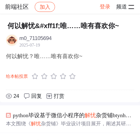
前端社区
登录
频道
加入
帖子详情
社区
前端社区
感慨
何以解忧&#xff1f;唯……唯有喜欢你~
m0_71105694
2025-07-19
何以解忧？唯……唯有喜欢你~
给本帖投票
24
回复
打赏
python毕设基于微信小程序的
解忧
杂货铺btynh程序+论文
本文围绕《
解忧
杂货铺》毕业设计项目展开，阐述其研究
背景、意义、目的和内容，给出进度安排与参考文献。介
绍了系统技术栈，前端用Vue.js、HTML、CSS、JavaScrip