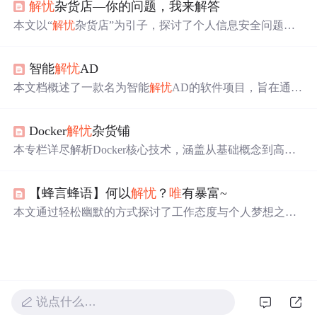
解忧
杂货店—你的问题，我来解答
t，后端用Python3.7.7、Flask、MySQL，还说明了开发工
具、流程及使用者指南。
本文以“
解忧
杂货店”为引子，探讨了个人信息安全问题频
发的现状。介绍了世平信息提供的数据安全管理方案及其
在数据安全领域的成就。并列举了一系列近期数据安全相
智能
解忧
AD
关的重要新闻。
本文档概述了一款名为智能
解忧
AD的软件项目，旨在通过
收集用户的问题和烦恼，提供定制化的广告服务。文档详
细描述了项目的立项背景、功能需求、架构设计等内容，
Docker
解忧
杂货铺
并涉及软件开发的多个阶段。
本专栏详尽解析Docker核心技术，涵盖从基础概念到高级
应用的30个关键主题，如联合文件系统、网络管理、数据
卷配置及实战案例等，适合初学者至进阶者全面掌握Dock
【蜂言蜂语】何以
解忧
？
唯
有暴富~
er。
本文通过轻松幽默的方式探讨了工作态度与个人梦想之间
的冲突，分享了一个关于诈骗电话的趣事，并深入介绍了
Apache ServiceComb，一种实现微服务的技术，强调其在
实现财务自由和个人兴趣追求中的潜在价值。
说点什么…