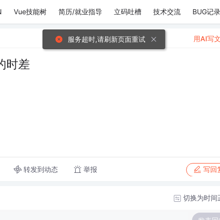
N
Vue技能树
简历/就业指导
立码吐槽
技术交流
BUG记
用AI写
服务超时,请刷新页面重试
的时差
转发到动态
举报
写回
切换为时间