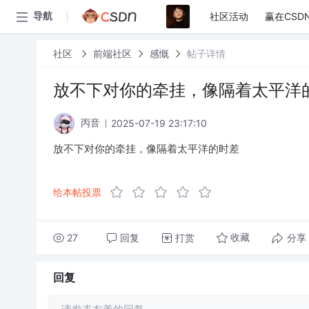
社区活动
赢在CSD
导航
社区
前端社区
感慨
帖子详情
放不下对你的牵挂，像隔着太平洋
2025-07-19 23:17:10
丙音
放不下对你的牵挂，像隔着太平洋的时差
给本帖投票
27
回复
打赏
分享
收藏
回复