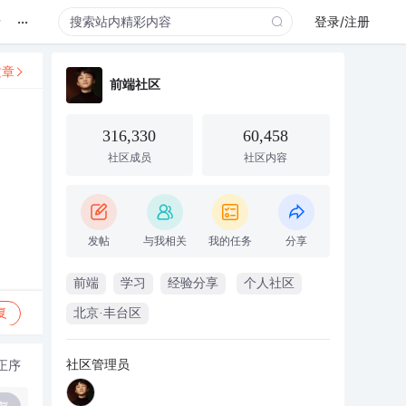
...
录
登录/注册
文章
前端社区
316,330
60,458
社区成员
社区内容
发帖
与我相关
我的任务
分享
前端
学习
经验分享
个人社区
复
北京·丰台区
社区管理员
正序