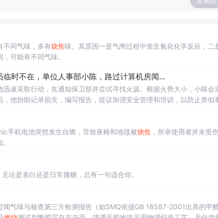
发表回
有不同气味，多有
烧焦
味。其原因一是气闸过程中发生氧化化学反应，二
同，可能有不同气味。
临时不在，单位人事部小陈，路过计算机房闻...
他迅速采取行动，先通知保卫部并尝试寻找火源。根据火势大小，小陈会
后，他协助记录损失，编写报告，提议加强安全管理和培训，以防止类似
ionic手机电池突然发生自燃，导致座椅和地毯被
烧焦
，所幸使用者并未受
知。
。无论是表白还是日常撒糖，总有一句适合你。
闻气味与核查第三方检测报告（如SMQ依据GB 18587-2001出具的甲醛
及
燃烧
测试判断胶层存在与否。强调无胶地毯采用物理织造工艺，无化学