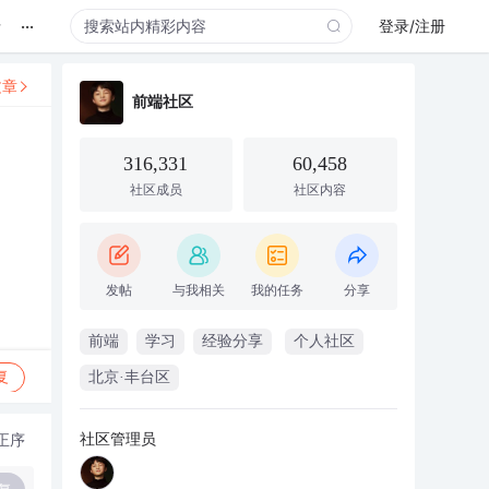
...
录
登录/注册
文章
前端社区
316,331
60,458
社区成员
社区内容
发帖
与我相关
我的任务
分享
前端
学习
经验分享
个人社区
复
北京·丰台区
社区管理员
正序