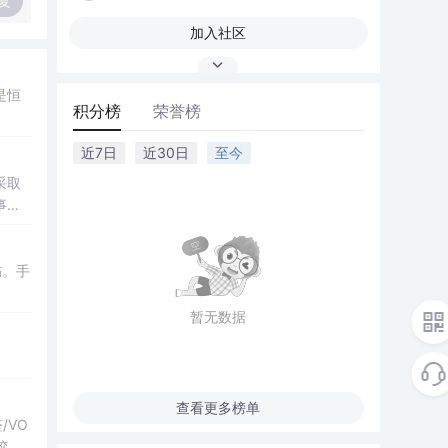
复
加入社区
是恒
积分榜
荣誉榜
近7日
近30日
至今
采取
事件
伤。手
暂无数据
查看更多榜单
/VO
胶粘