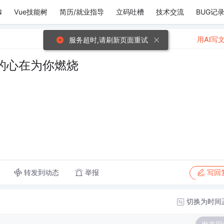
N
Vue技能树
简历/就业指导
立码吐槽
技术交流
BUG记
用AI写
服务超时,请刷新页面重试
的心在为你燃烧
转发到动态
举报
写回
切换为时间