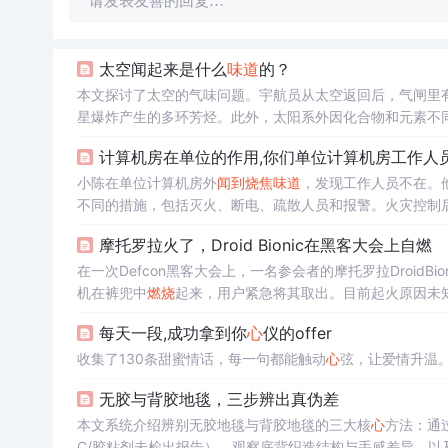
请发表友善的回复…
太空闻起来是什么
味道
的？
本文探讨了太空的气味问题。宇航员从太空返回后，气闸里
星爆炸产生的多环芳烃。此外，太阳系外因化合物和元素不
计算机房在单位的作用,你们单位计算机房工作人员
小陈在单位计算机房外
闻到
烧焦
味道
，发现工作人员不在。
不同的措施，包括灭火、断电、疏散人员和报警。火灾控制
再次发生。
摩托罗拉火了，Droid Bionic在黑客大会上自燃
在一次Defcon黑客大会上，一名参会者的摩托罗拉DroidB
机在裤兜中
燃烧
起来，用户紧急将其取出。目前起火原因未
每天一段,成功拿到你
心
仪的offer
收集了130条甜蜜情话，每一句都能触动
心
弦，让爱情升温
无胶与背胶地毯，三步辨出真伪差
本文系统介绍辨别无胶地毯与背胶地毯的三大核
心
方法：通过
C/胶粘剂未检出报告）、观察底背织造结构与手感差异、以