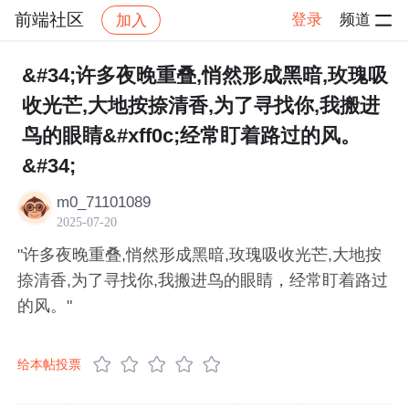
前端社区
登录
频道
加入
帖子详情
社区
前端社区
感慨
&#34;许多夜晚重叠,悄然形成黑暗,玫瑰吸
收光芒,大地按捺清香,为了寻找你,我搬进
鸟的眼睛&#xff0c;经常盯着路过的风。
&#34;
m0_71101089
2025-07-20
"许多夜晚重叠,悄然形成黑暗,玫瑰吸收光芒,大地按
捺清香,为了寻找你,我搬进鸟的眼睛，经常盯着路过
的风。"
给本帖投票