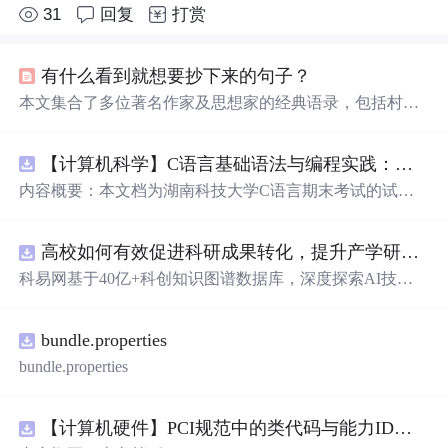
31
回复
打赏
有什么看到就想要抄下来的句子？
本文集合了多位著名作家及思想家的经典语录，包括村上
春树、罗伯特潘沃伦、顾城等人的深刻见解，涉及孤独、
时间、生死等主题，带领读者领略文字之美。
【计算机科学】C语言基础语法与编程实践：湖南科技大学期末考试核心知识点解析
内容概要：本文档为湖南科技大学C语言期末考试的试题
库，主要包含多套选择题，涵盖C语言的基础知识点，如
基本数据类型、运算符与表达式、控制结构（if、switch、
高校如何有效促进科研成果转化，提升产学研合作效率？.docx
循环）、数组、字符串处理、函数定义与调用、指针初步
等内容。题目形式为单项选择题，每道题后附有正确答
科易网基于40亿+科创知识图谱数据库，深度探索AI技术
案，旨在帮助学生巩固C语言语法和程序逻辑理解，提升
在技术转移、成果转化、技术经纪、知识产权、产业创
编程实践能力。; 适合人群：适用于高等院校计算机相关专
新、科技招商等垂直领域的多样化应用场景，研究科技创
业学习C语言课程的学生，特别是准备期末考试或需要强
bundle.properties
新领域的AI+数智化解决方案，推动科技创新与产业创新
化基础知识的初学者。; 使用场景及目标：①用于考前复
智能化发展。
bundle.properties
习，检验对C语言核心概念的掌握程度；②辅助教师出题
或课堂教学练习；③通过反复练习提高编程思维与代码逻
辑分析能力。; 阅读建议：建议结合教材和上机实践进行练
【计算机硬件】PCI规范中的类代码与能力ID分配：设备功能分类及扩展能力标识系统设计
习，重点关注易错题和涉及复杂逻辑控制的题目，理解每