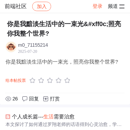
前端社区
登录
频道
加入
帖子详情
社区
前端社区
感慨
你是我黯淡生活中的一束光&#xff0c;照亮
你我整个世界?
m0_71155214
2025-07-20
你是我黯淡生活中的一束光，照亮你我整个世界?
给本帖投票
26
回复
打赏
个人成长篇---
生活
需要治愈
本文探讨了如何通过罗翔老师的话语得到心灵治愈，学会