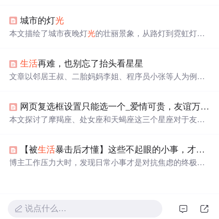
面对压力和孤独，以及告别内耗的九种方法，强调了高级
快乐的实现需要自我克制。同时，文
中
还提到焦虑的无意
城市的灯
光
义和应对策略，鼓励积极面对
生活
中
的挑战和不确定性。
本文描绘了城市夜晚灯
光
的壮丽景象，从路灯到霓虹灯，
再到高楼大厦的洗墙灯，各种灯
光
汇聚成一片绚丽的海
洋。灯
光
不仅
照亮
了城市的每一个角落，也为都市人的夜
生活
再难，也别忘了抬头看星星
生活
增添了无限魅力。
文章以邻居王叔、二胎妈妈李姐、程序员小张等人为例，
阐述人们在
生活
、职场等方面面临的困境。指出希望藏在
细微处，抬头看星星能给心灵喘息，带来转机。还给出建
网页复选框设置只能选一个_爱情可贵，友谊万岁！如果只能选择一个，这些星座选“友情”...
立收集册、短暂抽离放松、构建行动清单三个寻找希望的
方法，鼓励怀揣希望跨越困境。
本文探讨了摩羯座、处女座和天蝎座这三个星座对于友情
的独特看法，强调了友谊在他们
生活
中
的重要性，认为友
谊能提供情感支持和智慧引导，即使在爱情不如意时也能
【被
生活
暴击后才懂】这些不起眼的小事，才是治愈的良药
成为
照亮
生活
的明灯。
博主工作压力大时，发现日常小事才是对抗焦虑的终极武
器。如逛菜市场感受人间烟火、整理物品让内心平静、享
受独处时
光
、记录
生活
小确幸等。提醒人们慢下来，感受
身边细节里的温暖与美好。
说点什么…