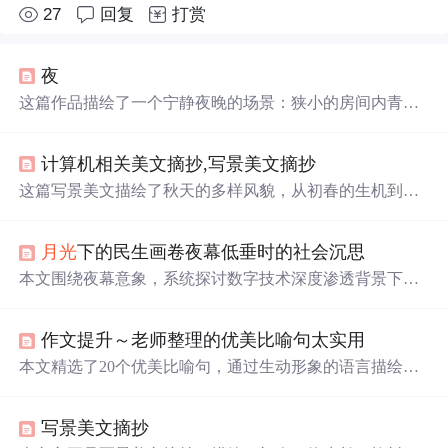
27
回复
打赏
夜
这篇作品描绘了一个宁静夜晚的场景：狭小的房间内青烟
袅袅，窗外
月光
皎洁
，树影婆娑，
路灯
下狗儿闲逛，乞丐
沉睡，营造出一种静谧而略带寂寥的氛围。
计算机相关美文摘抄,写景美文摘抄
这篇写景美文描绘了秋天的多样风貌，从初春的生机到秋
天的丰饶，再到冬天的静谧，展现了季节变化带来的视觉
和情感体验。文中提到了
月光
、雨滴、花朵、树木、昆虫
月光
下的民生画卷夜幕低垂时的社会沉思
等自然元素，以及人们的情感寄托，如离别、怀旧和期
待。文字中充满了对自然的细腻观察和深深的情感共鸣。
本文围绕夜幕意象，系统探讨数字技术深度渗透背景下民
生领域的八大核心议题：灵活就业者权益保障、心理健康
服务缺口、城乡公共服务不均衡、“一老一小”照护困境、
作文提升～老师整理的优美比喻句太实用
平台经济带来的新型劳动关系矛盾、环境健康协同治理、
文化资源配置失衡及社会保障可持续性压力。重点分析算
本文精选了20个优美比喻句，通过生动形象的语言描绘出
法应用、数据安全、数字鸿沟等信息技术衍生问题，并强
自然之美。从
月光
如流水到云似洁白羽毛，再到西湖比作
调需通过制度设计、多元协同与精准施策提升民生治理效
天堂里的明珠，每个句子都是一幅美丽的画卷。
能。
写景美文摘抄