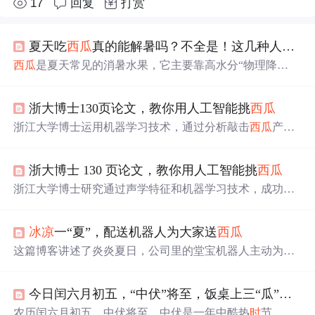
17
回复
打赏
夏天吃
西瓜
真的能解暑吗？不全是！这几种人还是注意一点好
西瓜
是夏天常见的消暑水果，它主要靠高水分“物理降
温”，能带来暂
时
的清凉，但不能替代真正的解暑。吃
西瓜
要适量，脾胃虚寒、孩童老人、高血糖或肾功能异常者更
浙大博士130页论文，教你用人工智能挑
西瓜
要注意。
西瓜
的美味还在于陪伴和仪式感，适量适
时
吃才
是解暑秘方。
浙江大学博士运用机器学习技术，通过分析敲击
西瓜
产生
的声音，成功判断
西瓜
的成熟度，准确率达到73.6%。这项
研究旨在提高瓜农收入，优化
西瓜
出口，同
时
也为消费者
浙大博士 130 页论文，教你用人工智能挑
西瓜
提供更科学的挑瓜方法。
浙江大学博士研究通过声学特征和机器学习技术，成功地
开发出一种判断
西瓜
成熟度和内部空心状态的方法，准确
率高达73.6%。这项研究不仅有助于提高瓜农收入，还能让
冰凉
一“夏”，配送机器人为大家送
西瓜
吃瓜群众轻松挑选到最甜的
西瓜
。
这篇博客讲述了炎炎夏日，公司里的堂宝机器人主动为员
工送
西瓜
，展现了其可爱的外表、实用的功能和如何提升
团队工作效率，使得工作环境更加清凉愉快。
今日闰六月初五，“中伏”将至，饭桌上三“瓜”吃着好，别忘了
农历闰六月初五，中伏将至。中伏是一年中酷热
时
节，历