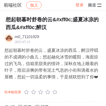
前端社区
登录
频道
加入
帖子详情
社区
前端社区
感慨
想起朝暮时舒卷的云&#xff0c;盛夏冰凉的
西瓜&#xff0c;醉汉
m0_71101929
2025-07-21
想起朝暮时舒卷的云，盛夏冰凉的西瓜，醉汉哼唱
的不成调的小曲儿；想起融化冰雪的暖阳，海面掠
过的飞鸟，信箱里甜美的情诗，深秋在地上睡着的
叶子，雨后凉爽的带有泥土气息的小街和滴着水的
屋檐，想起一切温柔的事情，于是就联想到了你❤️
给本帖投票