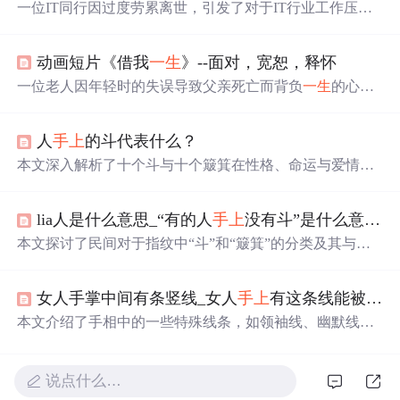
一位IT同行因过度劳累离世，引发了对于IT行业工作压力
和生活方式的反思。文章强调了平衡工作与生活的必要
性，并提醒年轻从业者注意身体健康，尤其是避免熬夜。
动画短片《借我
一生
》--面对，宽恕，释怀
一位老人因年轻时的失误导致父亲死亡而背负
一生
的心理
负担。最终，在面对与宽恕中，通过父亲留下的怀表找到
了心灵的慰藉与释放。
人
手上
的斗代表什么？
本文深入解析了十个斗与十个簸箕在性格、命运与爱情方
面的互补与完美结合，揭示了这种独特指纹特征所带来的
命运轨迹与幸福秘诀。
lia人是什么意思_“有的人
手上
没有斗”是什么意思，如何理解这句话？
本文探讨了民间对于指纹中“斗”和“簸箕”的分类及其与命
运的关联，介绍了不同地区的说法，并强调不应将这些传
统观念视为科学依据。
女人手掌中间有条竖线_女人
手上
有这条线能被宠爱
本文介绍了手相中的一些特殊线条，如领袖线、幽默线、
宠爱线、希望线、疲劳线、神秘十字线、角形线、明星线
和家族戒指线，这些线条被认为与人的性格特质、幽默
感、贵人运、抱负、健康状况、直觉、创造力、好运和家
说点什么…
庭运势等有关。通过理解这些线条，可以洞察个人的潜在