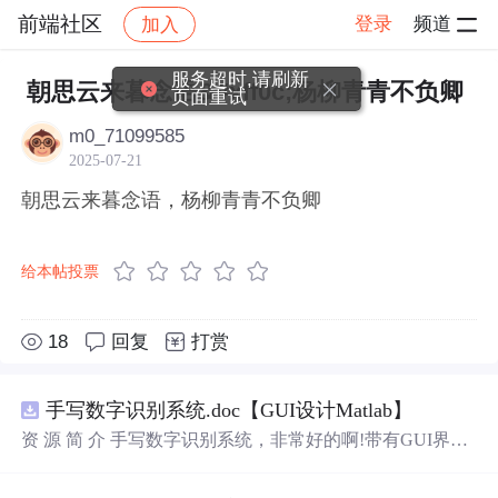
前端社区
登录
频道
加入
帖子详情
社区
前端社区
感慨
服务超时,请刷新
朝思云来暮念语&#xff0c;杨柳青青不负卿
页面重试
m0_71099585
2025-07-21
朝思云来暮念语，杨柳青青不负卿
给本帖投票
18
回复
打赏
手写数字识别系统.doc【GUI设计Matlab】
资 源 简 介 手写数字识别系统，非常好的啊!带有GUI界
面，使用方便! 详 情 说 明 用这个手写数字识别系统，你可
以轻松地识别手写数字。这个系统不仅功能强大，而且还