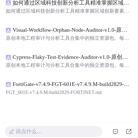
如何通过区域科技创新分析工具精准掌握区域创新要素分布与产业链融合现状？.docx
带有直观的图形用户界面（GUI），非常容易使用。你只
需要将手写数字输入系统，它将立即给出准确的识别结
如何通过区域科技创新分析工具精准掌握区域创新要素分
果。这个系统可以在各种场景中使用，无论是学校、工作
布与产业链融合现状？
还是日常生活，都能为你提供快速和准确的识别服务。它
是一个非常方便和实用的工具，你一定会喜欢它的！
Visual-Workflow-Orphan-Node-Auditor-v1.0-原创源码与文档.zip
原创本地工程审计与分析工具合集中的独立资源包。每个
ZIP包含完整源码、3项自动化测试、可复现合成示例、离
线HTML、JSON与SVG报告、1080×720真实运行效果图、
Cypress-Flaky-Test-Evidence-Auditor-v1.0-原创源码与文档.zip
README、运行说明、功能清单、MIT License及原创与授
权声明。解压后进入project目录，执行npm test验证算法，
原创本地工程审计与分析工具合集中的独立资源包。每个
执行npm run report生成报告，也可通过本地静态服务器打
ZIP包含完整源码、3项自动化测试、可复现合成示例、离
开网页。运行时零第三方依赖，不包含热点产品或开源项
线HTML、JSON与SVG报告、1080×720真实运行效果图、
目源码、Logo、官方截图、论文、生产日志或其他受限素
FortiGate-v7.4.9-FGT-601E-v7.4.9.M-build2829-FORTINET.out
README、运行说明、功能清单、MIT License及原创与授
材。适合前端开发、AI应用工程、测试审计和课程实践。
权声明。解压后进入project目录，执行npm test验证算法，
FGT_601E-v7.4.9.M-build2829-FORTINET.out
执行npm run report生成报告，也可通过本地静态服务器打
开网页。运行时零第三方依赖，不包含热点产品或开源项
目源码、Logo、官方截图、论文、生产日志或其他受限素
材。适合前端开发、AI应用工程、测试审计和课程实践。
说点什么…