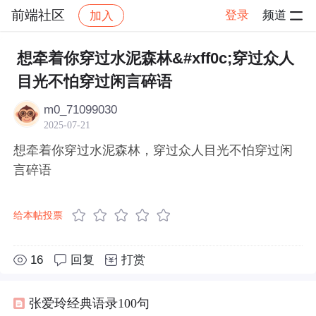
前端社区
登录
频道
加入
帖子详情
社区
前端社区
感慨
想牵着你穿过水泥森林&#xff0c;穿过众人
目光不怕穿过闲言碎语
m0_71099030
2025-07-21
想牵着你穿过水泥森林，穿过众人目光不怕穿过闲
言碎语
给本帖投票
16
回复
打赏
张爱玲经典语录100句