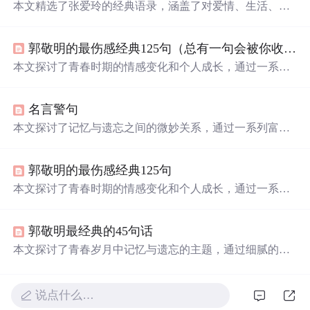
本文精选了张爱玲的经典语录，涵盖了对爱情、生活、时
间等主题的深刻感悟。通过这些语录，读者可以感受到张
爱玲独特的文学魅力。
郭敬明的最伤感经典125句（总有一句会被你收藏在心里）（看了顶哦）
本文探讨了青春时期的情感变化和个人成长，通过一系列
富有哲理的句子，表达了对过往岁月的怀念与对未来的期
待。
名言警句
本文探讨了记忆与遗忘之间的微妙关系，通过一系列富有
哲理的话语，揭示了人们在面对过往时复杂的情感体验。
文章深入剖析了个体如何在时间的流逝中寻找自我，以及
郭敬明的最伤感经典125句
那些曾经深刻影响我们的事物是如何在记忆中逐渐模糊。
本文探讨了青春时期的情感变化和个人成长，通过一系列
富有哲理的句子，展现了年轻人面对爱情、友情及自我认
知时的复杂心境。
郭敬明最经典的45句话
本文探讨了青春岁月中记忆与遗忘的主题，通过细腻的情
感描写展现了个人成长过程中的喜怒哀乐。文章强调了时
光流逝中不变的情感价值，以及面对变化世界的个人态
度。
说点什么…