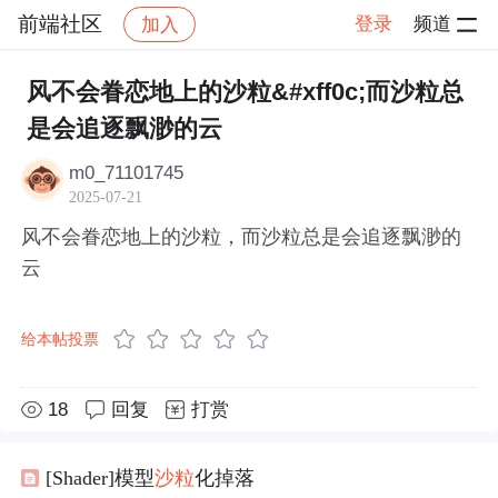
前端社区
登录
频道
加入
帖子详情
社区
前端社区
感慨
风不会眷恋地上的沙粒&#xff0c;而沙粒总
是会追逐飘渺的云
m0_71101745
2025-07-21
风不会眷恋地上的沙粒，而沙粒总是会追逐飘渺的
云
给本帖投票
18
回复
打赏
[Shader]模型
沙粒
化掉落