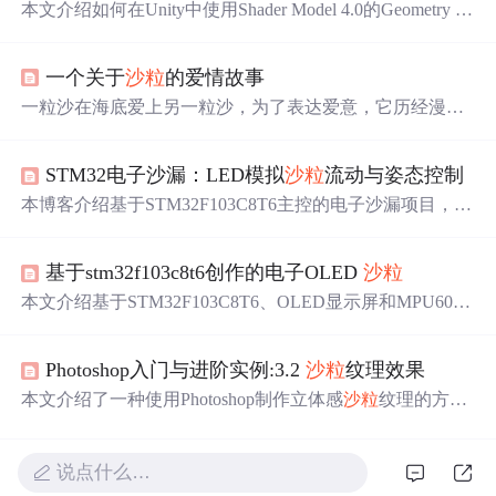
本文介绍如何在Unity中使用Shader Model 4.0的Geometry Sh
ader实现模型
沙粒
化掉落效果，包括设置Direct3D10及以上
版本，编写Shader代码以操纵图元，以及通过时间、速度
一个关于
沙粒
的爱情故事
和加速度参数控制
沙粒
的运动。
一粒沙在海底爱上另一粒沙，为了表达爱意，它历经漫长
旅程，从
沙粒
变成珍珠，再到黄金，最终飞向宇宙。这段
跨越亿万年的爱情故事，展现了对爱情的执着与坚守。
STM32电子沙漏：LED模拟
沙粒
流动与姿态控制
本博客介绍基于STM32F103C8T6主控的电子沙漏项目，利
用WS2812B LED矩阵模拟
沙粒
流动，结合MPU6050六轴
传感器实现姿态感知与动态光效渲染。核心内容包括
沙粒
基于stm32f103c8t6创作的电子OLED
沙粒
运动模型（倾角计算+Perlin噪声路径偏移）、双缓冲光效
优化、SPI+DMA高效驱动、手势识别算法及BH1750光敏
本文介绍基于STM32F103C8T6、OLED显示屏和MPU6050
自动调节。硬件设计涵盖PCB电源/信号布局、LED矩阵装
传感器实现的嵌入式
沙粒
物理模拟系统。系统采用AABB
配与传感器校准。
碰撞检测、堆叠优先级算法及倾斜感应控制，支持20粒子
Photoshop入门与进阶实例:3.2
沙粒
纹理效果
实时仿真；软件分层清晰，包含自研I2C驱动、MPU6050
底层通信与初始化配置，并针对MCU资源约束进行了性能
本文介绍了一种使用Photoshop制作立体感
沙粒
纹理的方
优化，达到约22fps流畅显示。
法，包括添加杂点、应用纹理化滤镜、渲染
云
彩效果等步
骤，并通过调整色阶来优化最终效果。
说点什么…