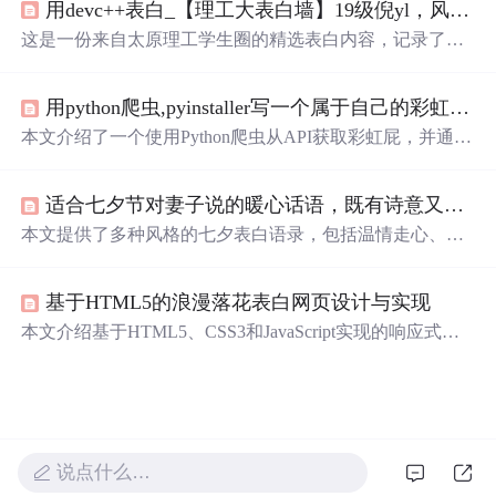
用devc++表白_【理工大表白墙】19级倪yl，风吹起如花般破碎的流年，而你的笑容摇晃摇晃，成为我命途中最美的点缀...
这是一份来自太原理工学生圈的精选表白内容，记录了学
生们之间的甜蜜告白与美好祝福，展现了青春校园生活的
温馨与浪漫。
用python爬虫,pyinstaller写一个属于自己的彩虹屁生成器！（链接在文末自取）
本文介绍了一个使用Python爬虫从API获取彩虹屁，并通过
tkinter模块创建GUI的彩虹屁生成器。该程序经pyinstaller打
包后，可在无Python环境下运行。
适合七夕节对妻子说的暖心话语，既有诗意又充满真心，
本文提供了多种风格的七夕表白语录，包括温情走心、浪
漫告白、质朴深情及甜蜜短句，旨在帮助丈夫表达对妻子
的爱意与感激。内容涵盖日常生活的点滴感动，并附有实
基于HTML5的浪漫落花表白网页设计与实现
用建议，如制作相册、预约SPA等，增强情感互动。
本文介绍基于HTML5、CSS3和JavaScript实现的响应式表
白网页，通过动态花瓣动画、文案轮播与背景音乐营造浪
漫氛围。项目强调移动端优先、性能优化与跨浏览器兼容
性，展现前端技术在情感表达中的创新应用。
说点什么…