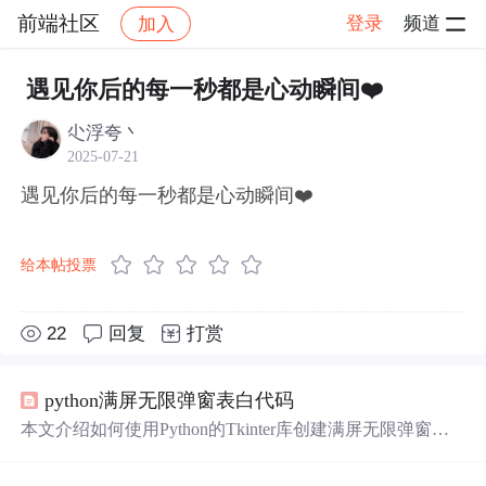
前端社区
登录
频道
加入
帖子详情
社区
前端社区
感慨
遇见你后的每一秒都是心动瞬间❤️
尐浮夸丶
2025-07-21
遇见你后的每一秒都是心动瞬间❤️
给本帖投票
22
回复
打赏
python满屏无限弹窗表白代码
本文介绍如何使用Python的Tkinter库创建满屏无限弹窗效
果，适用于表白等趣味场景。通过简单脚本实现窗口持续
弹出，展示Python基础GUI编程能力。