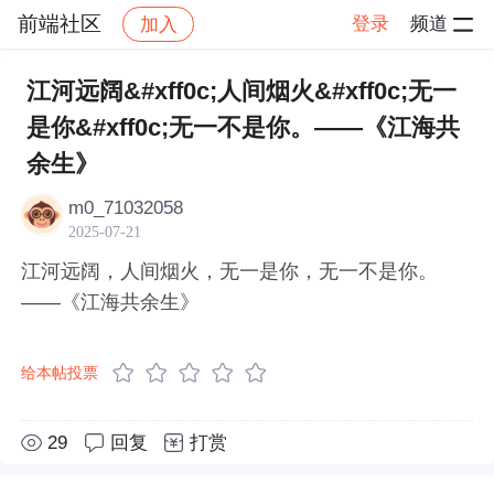
前端社区
登录
频道
加入
帖子详情
社区
前端社区
感慨
江河远阔&#xff0c;人间烟火&#xff0c;无一
是你&#xff0c;无一不是你。——《江海共
余生》
m0_71032058
2025-07-21
江河远阔，人间烟火，无一是你，无一不是你。
——《江海共余生》
给本帖投票
29
回复
打赏