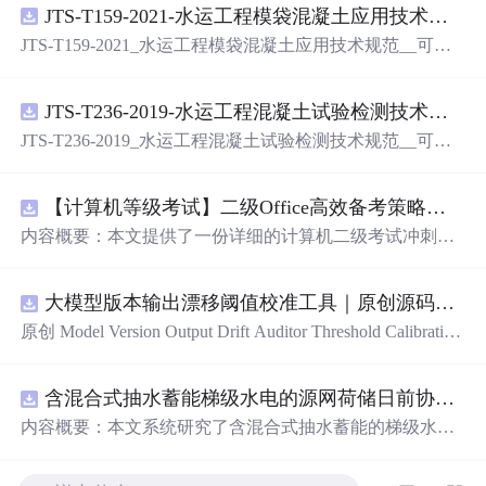
JTS-T159-2021-水运工程模袋混凝土应用技术规范-可搜索.pdf
JTS-T159-2021_水运工程模袋混凝土应用技术规范__可搜
索.pdf
JTS-T236-2019-水运工程混凝土试验检测技术规范-可搜索.pdf
JTS-T236-2019_水运工程混凝土试验检测技术规范__可搜
索.pdf
【计算机等级考试】二级Office高效备考策略：分阶段复习计划与考场时间分配优化方案
内容概要：本文提供了一份详细的计算机二级考试冲刺备
考方案，涵盖分阶段复习计划、答题时间分配及考场注意
事项。分为三个阶段：基础夯实阶段重点在于掌握高频考
大模型版本输出漂移阈值校准工具｜原创源码+测试+离线报告
点和基本操作；强化刷题阶段主攻操作大题，尤其是Excel
函数难点；冲刺模拟阶段进行全真模拟训练，回归高频考
原创 Model Version Output Drift Auditor Threshold Calibration
点与错题复盘。同时明确了各题型的时间分配建议，并强
工具：围绕“对比两个Flash版本在固定提示集上的结构、工
调保存文件的重要性及规范命名。; 适合人群：准备参加全
具参数、拒答、事实结论和延迟变化”的结果，用已知正负
国计算机二级考试的考生，尤其适合基础一般、希望在短
含混合式抽水蓄能梯级水电的源网荷储日前协同调度优化研究（Matlab代码实现）
样本校准评分区间、告警阈值和误报漏报边界；本地网
期内高效提分的学员。; 使用场景及目标：①帮助考生系统
页、JSON/HTML/SVG报告、测试与示例。压缩包包含完
内容概要：本文系统研究了含混合式抽水蓄能的梯级水电
规划考前1个月的复习节奏，提升应试能力；②突破Excel
整源码、3项自动化测试、可复现示例、HTML/JSON/SVG
站在源-网-荷-储协同系统中的日前优化调度问题，并提供
函数等重难点操作题，提高综合得分率；③熟悉考试流
离线报告、1080×720运行效果图、README、运行说明、
了基于Matlab的代码实现。研究聚焦于高比例可再生能源