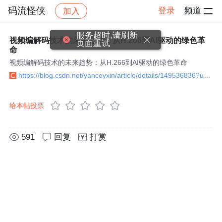
码流怪侠
登录
频道
加入
帖子详情
社区
码流怪侠
视频编解码
服务超时,请刷新
视频编解码技术的未来趋势：从H.266到AI驱动的绿色革
页面重试
命
视频编解码技术的未来趋势：从H.266到AI驱动的绿色革命
https://blog.csdn.net/yanceyxin/article/details/149536836?utm_source=bbs_include
给本帖投票
591
回复
打赏