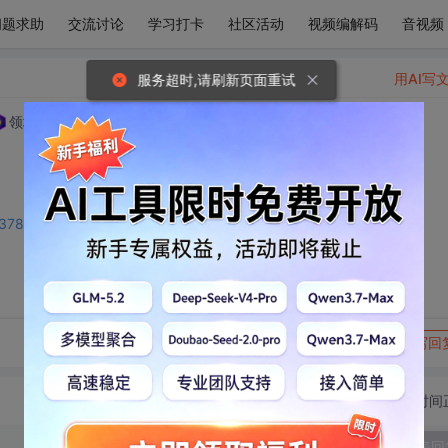
问题求助
交流讨论
学习打卡
社区活动
视频编解码
音视频
用AI写
服务超时,请刷新页面重试
领域专家: C/C++技术领域
2025-07-22 15:36:13
9053789?utm_source=bbs_include
转发到动态
举报
写回
切换为时间
发表回