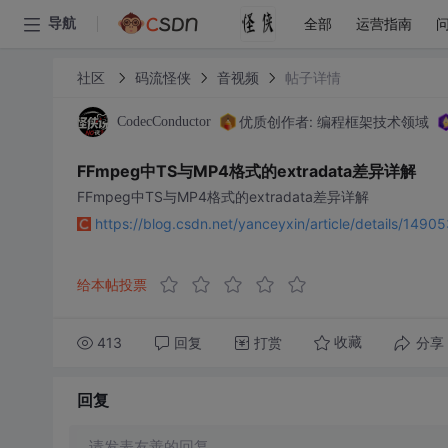
全部
运营指南
导航
社区
码流怪侠
音视频
帖子详情
优质创作者: 编程框架技术领域
CodecConductor
FFmpeg中TS与MP4格式的extradata差异详解
FFmpeg中TS与MP4格式的extradata差异详解
https://blog.csdn.net/yanceyxin/article/details/14
给本帖投票
413
回复
打赏
分享
收藏
回复
请发表友善的回复…