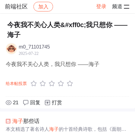
前端社区
登录
频道
加入
帖子详情
社区
前端社区
感慨
今夜我不关心人类&#xff0c;我只想你 ——
海子
m0_71101745
2025-07-22
今夜我不关心人类，我只想你 ——海子
给本帖投票
21
回复
打赏
海子
那些话
本文精选了著名诗人
海子
的十首经典诗歌，包括《面朝大