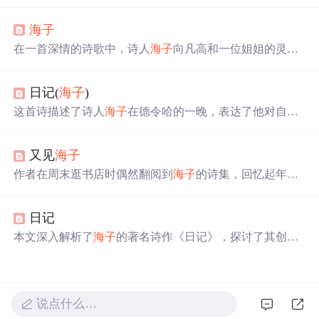
海，春暖花开》、《以梦为马》等，展现了
海子
对于生
命、自然、孤独与幸福的深刻感悟。
海子
在一首深情的诗歌中，诗人
海子
向凡高和一位姐姐的灵魂
倾诉，表达了对他们的深切怀念和对孤独的深刻理解。诗
歌通过
海子
的眼泪和对诗篇的洗涤，展现了他对逝去亲人
日记(
海子
)
的思念，以及对生命、艺术和孤独的哲学思考。
这首诗描述了诗人
海子
在德令哈的一晚，表达了他对自然
的深切感悟及内心的孤独与思念。草原、戈壁、雨水和青
稞等元素构成了一幅荒凉而美丽的画面，展现出诗人对生
又见
海子
活的独特视角。
作者在周末逛书店时偶然翻阅到
海子
的诗集，回忆起年轻
时的感受，并对现代诗歌进行了反思，认为它们缺乏生命
力，就像易碎的仿制青瓷。
日记
本文深入解析了
海子
的著名诗作《日记》，探讨了其创作
背景及深层含义。通过对诗歌的情感剖析，展现了诗人内
心的孤独与渴望。文章强调了正确的理解和欣赏方式，引
导读者从文学的角度去感受诗歌的魅力。
说点什么…