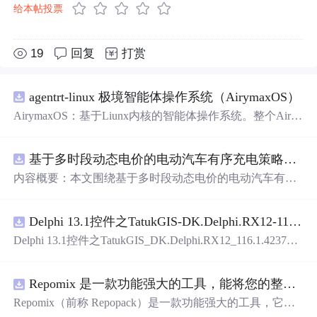
给本帖投票
19
回复
打赏
agentrt-linux 极境智能体操作系统（AirymaxOS）
AirymaxOS：基于Liunx内核的智能体操作系统。整个Airy
maxOS采用微内核思想进行构建，和AirymaxRT属于不同
层级，AirymaxRT可以基于AirymaxOS运行，效率更高，速
基于多时段动态电价的电动汽车有序充电策略优化（Matlab代码实现）
度更快，运行更稳定。
内容概要：本文围绕基于多时段动态电价的电动汽车有序
充电策略优化展开研究，提出一种结合动态电价机制的充
电调度方法，旨在通过优化充电行为缓解电网负荷压力并
Delphi 13.1控件之TatukGIS-DK.Delphi.RX12-116.1.42371.exe.zip
降低用户充电成本。文中系统设计了多时段电价模型，深
入分析其对电动汽车充电需求的引导机制，构建了兼顾经
Delphi 13.1控件之TatukGIS_DK.Delphi.RX12_116.1.42371.e
济性与电网友好性的优化调度模型，并基于Matlab平台进
xe.zip
行算法实现与仿真验证。通过对比多种场景下的充电负荷
曲线，验证了该策略在削峰填谷、提升可再生能源消纳能
Repomix 是一款功能强大的工具，能将您的整个代码库打包成单个 AI 友好型文件
力以及实现电网与用户双赢方面的有效性。研究进一步考
Repomix（前称 Repopack）是一款功能强大的工具，它能
虑了用户响应行为的不确定性，增强了模型在实际应用中