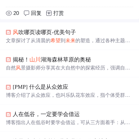
20
回复
打赏
风
吹哪页读哪页-优美句子
文章探讨了从清晨的
希望
到
未来
的塑造，通过各种主题如
勇敢、选择、爱情、读书和
成
长，揭示了生活中的挑战、
快乐和自由的重要性。,
揭秘！
山川
湖海森林草原的奥秘
自然
风
景摄影师分享其在大自然中的探索经历，强调自然
景观的生态价值和保护环境的重要性。通过作品传递自然
之美，呼吁公众采取行动，共同守护地球家园。
[PMP] 什么是从众效应
博客介绍了从众效应，也叫乐队花车效应，指个体受群体
影响，会怀疑并改变自身观点、判断和行为，朝着群体多
数人一致的方向变化，即‘随大流’，还解释了‘乐队花车’英
人在低谷，一定要学会借运
文表述的含义。
博客指出人在低谷时要学会借运，可从三方面着手：从书
中借运，如余秀华通过阅读写作改变
命运
；向高人借运，
像
里
则林借助刘同开启事业；向自然借运，如尼采徒步旅