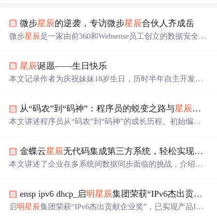
微步
星辰
的逆袭，专访微步
星辰
合伙人齐成岳
微步
星辰
是一家由前360和Websense员工创立的数据安全公
司，专注于DLP（数据丢失防护）领域。在面临国际大厂
的竞争和自身产品开发挑战中，微步
星辰
坚持技术创新和
星辰
诞愿——生日快乐
用户体验，最终成功打造出领先的产品，并在2018年获得
Gartner报告的认可，成为唯一上榜的中国DLP厂商。创始
本文记录作者为庆祝妹妹18岁生日，历时半年自主开发We
人刘霖和齐成岳等人，通过不断努力和坚持，证
明
了中国
b项目'
星辰
诞愿'的技术实践过程。涵盖Java SE、多线程、J
公司在数据安全领域的实力。
VM、计算机网络、MySQL、HTML/CSS/JS及SpringBoot
从“码农”到“码神”：程序员的蜕变之路与
星辰
大海
等核心技术栈学习与应用，突出从零构建全栈网站的真实
路径，体现自学规划、工程落地与持续交付能力。
本文讲述程序员从“码农”到“码神”的成长历程。初始编程
时充满困惑与挫败，在“码农”时代学会坚持和细致；后突
破自我成为“码师”，思维方式改变；最终升华成“码神”，
金蝶云
星辰
无代码集成第三方系统，轻松实现跨应用对接
在多方面展现卓越能力。还表达了对编程未来的无限向
往。
本文讲述了企业在多系统间数据同步面临的挑战，介绍了
金蝶云
星辰
和数环通iPaaS平台如何通过可视化方式实现快
速、灵活的系统对接，提供免费试用，展示了金蝶云
星辰
ensp ipv6 dhcp_启
明
星辰
集团荣获“IPv6杰出贡献企业奖”
与不同应用（如钉钉、CRM、电商平台等）集成的多种场
景实例。
启
明
星辰
集团荣获“IPv6杰出贡献企业奖”，已实现产品IPv
6全栈支持，并获得IPv6ReadyPhase2认证。该集团从用户