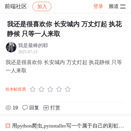
前端社区
登录
频道
加入
帖子详情
社区
前端社区
感慨
我还是很喜欢你 长安城内 万丈灯起 执花
静候 只等一人来取
我是最棒的耶
2025-07-23
我还是很喜欢你 长安城内 万丈灯起 执花静候 只等
一人来取
给本帖投票
19
回复
打赏
用python爬虫,pyinstaller写一个属于自己的彩虹屁生成器！（链接在文末自