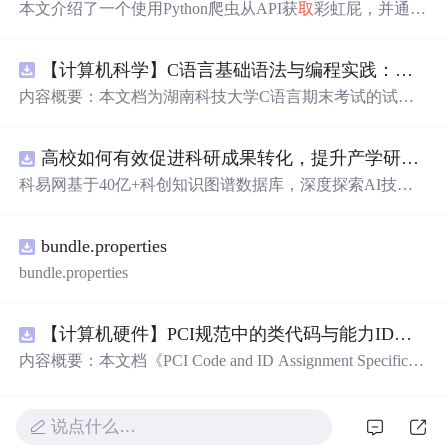
本文介绍了一个使用Python爬虫从API获
取
彩虹屁，并通过
tkinter模块创建GUI的彩虹屁生成器。该程序经pyinstaller打
包后，可在无Python环境下运行。
【计算机科学】C语言基础语法与编程实践：湖南科技大学期末考试核心知识点解析
内容概要：本文档为湖南科技大学C语言期末考试的试题
库，主要包含多套选择题，涵盖C语言的基础知识点，如
基本数据类型、运算符与表达式、控制结构（if、switch、
高校如何有效促进科研成果转化，提升产学研合作效率？.docx
循环）、数组、字符串处理、函数定义与调用、指针初步
等内容。题目形式为单项选择题，每道题后附有正确答
科易网基于40亿+科创知识图谱数据库，深度探索AI技术
案，旨在帮助学生巩固C语言语法和程序逻辑理解，提升
在技术转移、成果转化、技术经纪、知识产权、产业创
编程实践能力。; 适合人群：适用于高等院校计算机相关专
新、科技招商等垂直领域的多样化应用场景，研究科技创
业学习C语言课程的学生，特别是准备期末考试或需要强
bundle.properties
新领域的AI+数智化解决方案，推动科技创新与产业创新
化基础知识的初学者。; 使用场景及目标：①用于考前复
智能化发展。
bundle.properties
习，检验对C语言核心概念的掌握程度；②辅助教师出题
或课堂教学练习；③通过反复练习提高编程思维与代码逻
辑分析能力。; 阅读建议：建议结合教材和上机实践进行练
【计算机硬件】PCI规范中的类代码与能力ID分配：设备功能分类及扩展能力标识系统设计
习，重点关注易错题和涉及复杂逻辑控制的题目，理解每
内容概要：本文档《PCI Code and ID Assignment Specificati
道题背后的程序执行流程，以达到真正掌握语言特性的目
on Revision 1.10》由PCI-SIG发布，定义了PCI设备的类代
的。
码（Class Codes）、能力标识（Capability IDs）和扩展能
力标识（Extended Capability IDs）的标准编码规范。文档
说点什么…
详细列出了各类设备的功能分类，包括存储控制器、网络