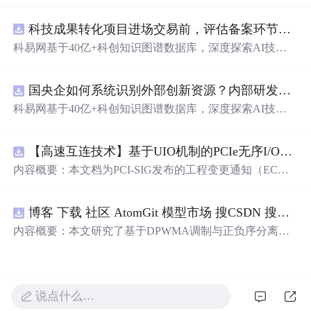
动化职位申请流程。借助人工智能，它能够帮助用户以定
制化的方式申请多个职位。
科技成果转化项目进场交易前，评估备案环节需要准备哪些材料？.docx
科易网基于40亿+科创知识图谱数据库，深度探索AI技术
在技术转移、成果转化、技术经纪、知识产权、产业创
新、科技招商等垂直领域的多样化应用场景，研究科技创
国央企如何系统识别外部创新资源？内部研发体系完善，但对外部高校、中小科技企业技术能力缺乏动态认知。.docx
新领域的AI+数智化解决方案，推动科技创新与产业创新
智能化发展。
科易网基于40亿+科创知识图谱数据库，深度探索AI技术
在技术转移、成果转化、技术经纪、知识产权、产业创
新、科技招商等垂直领域的多样化应用场景，研究科技创
【高速互连技术】基于UIO机制的PCIe无序I/O扩展：多路径架构下内存请求的高性能传输与排序控制方案设计
新领域的AI+数智化解决方案，推动科技创新与产业创新
智能化发展。
内容概要：本文档为PCI-SIG发布的工程变更通知（EC
N），介绍了名为“无序输入/输出（Unordered I/O, UIO）”
的新功能，旨在解决传统PCI/PCIe架构中严格的顺序传输
博客 下载 社区 AtomGit 模型市场 搜CSDN 搜索 AI 搜索 会员中心 创作中心 基于DPWMA调制与正负序分离的ANPC三电平并网逆变器前馈控制策略研究（Simulink仿真实现）
规则对多路径拓扑和高性能IO系统的限制。UIO基于Flit模
式，定义了一套新的TLP（事务层包）类型和规则，允许
内容概要：本文研究了基于DPWMA调制与正负序分离的
请求方（Requester）自主管理数据顺序，支持多路径路
ANPC三电平并网逆变器前馈控制策略，旨在解决传统三
由、提升系统效率并兼容现有生产者-消费者模型。文档详
电平逆变器存在的谐波含量高、电网不平衡工况适应性差
细说明了UIO
及动态响应速度不足等问题。通过采用有源中点箝位（AN
PC）三电平逆变器拓扑，结合双极性倍频脉宽调制（DPW
说点什么…
MA）、正负序分离锁相技术和电网电压前馈控制，构建