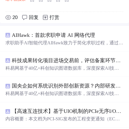
20
回复
打赏
AIHawk：首款求职申请 AI 网络代理
求职助手AI智能代理AIHawk致力于简化求职过程，通过自
动化职位申请流程。借助人工智能，它能够帮助用户以定
制化的方式申请多个职位。
科技成果转化项目进场交易前，评估备案环节需要准备哪些材料？.docx
科易网基于40亿+科创知识图谱数据库，深度探索AI技术
在技术转移、成果转化、技术经纪、知识产权、产业创
新、科技招商等垂直领域的多样化应用场景，研究科技创
国央企如何系统识别外部创新资源？内部研发体系完善，但对外部高校、中小科技企业技术能力缺乏动态认知。.docx
新领域的AI+数智化解决方案，推动科技创新与产业创新
智能化发展。
科易网基于40亿+科创知识图谱数据库，深度探索AI技术
在技术转移、成果转化、技术经纪、知识产权、产业创
新、科技招商等垂直领域的多样化应用场景，研究科技创
【高速互连技术】基于UIO机制的PCIe无序I/O扩展：多路径架构下内存请求的高性能传输与排序控制方案设计
新领域的AI+数智化解决方案，推动科技创新与产业创新
智能化发展。
内容概要：本文档为PCI-SIG发布的工程变更通知（EC
N），介绍了名为“无序输入/输出（Unordered I/O, UIO）”