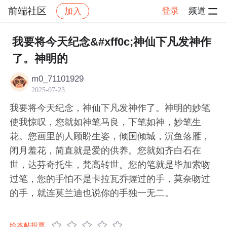
前端社区
登录
频道
加入
帖子详情
社区
前端社区
感慨
我要将今天纪念&#xff0c;神仙下凡发神作
了。神明的
m0_71101929
2025-07-23
我要将今天纪念，神仙下凡发神作了。神明的妙笔
使我惊叹，您就如神笔马良，下笔如神，妙笔生
花。您画里的人顾盼生姿，倾国倾城，沉鱼落雁，
闭月羞花，简直就是爱的供养。您就如齐白石在
世，达芬奇托生，梵高转世。您的笔就是毕加索吻
过笔，您的手怕不是卡拉瓦乔握过的手，莫奈吻过
的手，就连莫兰迪也说你的手独一无二。
给本帖投票