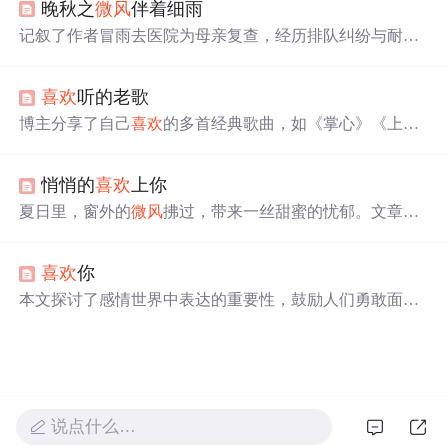
晚秋之
微风
伴着细雨
记叙了作者冒雨去医院为母亲复查，经历排队纠纷与耐心
等待，最终得知母亲恢复良好，通过这场经历体悟到生活
的起伏与医学的期待。秋雨象征着平静，引发对王菲歌曲
喜欢
听的老歌
的共鸣和生活哲理的思考。
博主分享了自己
喜欢
的多首经典歌曲，如《掌心》《上海
滩》《光辉岁月》等，回忆了与歌曲相关的工作、生活和
友情故事，表达了对过去美好时光的怀念，以及对朋友和
悄悄的
喜欢
上你
家人的情感。
夏日里，窗外的
微风
拂过，带来一丝甜蜜的忧郁。文章讲
述了作者在不经意间与某人的相遇，随着时间的推移，彼
此之间的情感逐渐加深。文中描述了对方的存在给予心灵
喜欢
你
的温暖与慰藉，表达了对于遇见这样一个人的幸福感受。
本文探讨了感情世界中表达的重要性，鼓励人们勇敢面对
感情，及时表达心意，避免因沉默而错失良缘。强调了在
感情中沟通和直接表达感受的价值。
说点什么…