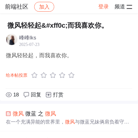
前端社区
登录
频道
加入
帖子详情
社区
前端社区
感慨
微风轻轻起&#xff0c;而我喜欢你。
峰峰lks
2025-07-23
微风轻轻起，而我喜欢你。
给本帖投票
18
回复
打赏
微风
微蓝 之
微风
在一个充满异能的世界里，
微风
与微蓝兄妹俩肩负着守护
家园的责任。随着剧情的发展，
微风
逐渐成长为一名出色
的守护者，而微蓝的真实身份却引发了巨大的转折。