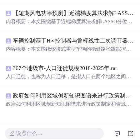
究，重点探讨了虚拟阻抗与统一有源阻尼相结合的控制方
法，并实现了SVPWM（空间矢量脉宽调制）与SPWM
【短期风电功率预测】近端梯度算法求解LASSO分位数回归-短期风电功率预测研究（Matlab代码实现）
（正弦脉宽调制）两种调制方式在Simulink平台下的仿真建
模。通过引入虚拟阻抗改善系统输出阻抗特性，结合统一
内容概要：本文围绕基于近端梯度算法求解LASSO分位数
有源阻尼技术有效抑制LC或LCL滤波器引起的谐振问题，
回归的短期风电功率预测方法展开研究，旨在提升预测模
从而提升逆变器在弱电网条件下的并网稳定性与电能质
型在复杂环境下的精度与鲁棒性。文章系统构建了LASSO
量。研究涵盖了控制策略的设计、调制算法的实现、动态
车辆控制基于H∞控制器与鲁棒线性二次调节器RLQR的铰接式重型车辆的稳健路径跟踪控制研究（Matlab代码实现）
分位数回归模型，深入剖析其数学原理，并引入近端梯度
响应分析及谐波抑制效果评估，同时拓展涉及正负序分
算法进行高效优化求解，有效应对高维稀疏数据与异常值
内容概要：本文围绕铰接式重型车辆的稳健路径跟踪控制
离、中点电位平衡、DPWMA调制等关键技术，构建了完
干扰等问题。通过Matlab平台完成了完整的算法实现与仿
问题，提出并实现了基于H∞控制器与鲁棒线性二次调节器
整的高性能并网逆变器控制系统仿真体系。; 适合人群：适
真实验，利用实际风电数据验证了该方法在不同分位点下
（RLQR）的控制策略。通过建立车辆动力学模型，针对
用于从事电力电子、新能源发电、智能电网及相关领域的
的预测性能，结果表明其相较于传统方法具有更强的稳定
367个地级市-人口迁徙规模2018-2025年.rar
系统中存在的外部干扰与参数不确定性，设计H∞控制器以
研究生、科研人员和工程技术人员，特别是具备三相并网
性和准确性。此外，文档还整合了电力系统、机器学习、
增强系统的抗干扰能力，并结合RLQR优化控制性能，在
人口迁徙，也称为人口迁移，是指人口在两个地区之间的
逆变器控制理论基础并熟悉MATLAB/Simulink仿真环境的
路径规划等多个领域的相关科研方向与技术应用案例，突
保证稳定性的同时提升路径跟踪精度。研究利用Matlab进
空间移动，这种移动通常涉及人口居住地由迁出地到迁入
专业人士；; 使用场景及目标：①用于高校与科研机构开展
出该方法在新能源预测与智能优化中的广泛适用性与实践
行仿真验证，对比不同工况下的控制效果，展示了所提方
地的永久性或长期性的改变。 随着经济的不断发展、城市
并网逆变器稳定性与控制策略的深入研究；②支撑学位论
价值。; 适合人群：具备扎实的数学基础（如凸优化、统计
法在复杂行驶环境下的优越性与鲁棒性。; 适合人群：具备
政府如何利用区域创新知识图谱来进行政策制定和资源统筹？.docx
化进程的加速以及人们生活方式的转变，人口流动的趋势
文撰写、学术期刊投稿或科研项目申报中的仿真验证工
学习）与Matlab编程能力，从事新能源发电预测、电力系
自动控制理论基础、车辆工程或自动化相关背景，熟悉Mat
愈发明显。通过深入研究和分析人口迁徙的年度、月度数
政府如何利用区域创新知识图谱来进行政策制定和资源统
作；③为企业研发高性能、高可靠性的并网逆变器产品提
统调度、智能优化算法或机器学习等领域的科研人员、工
lab/Simulink仿真工具，从事智能车辆控制、路径跟踪算法
据，我们能够更深入地理解这一社会现象，为政策制定、
筹？
供先进的控制方案与技术原型支持；; 阅读建议：建议读者
程技术人员及研究生。; 使用场景及目标：①应用于短期风
研究的研究生、科研人员及工程技术人员。; 使用场景及目
城市规划和社会发展提供有力支持。
结合提供的Simulink模型文件进行实际操作与仿真验证，重
电功率预测，增强模型对噪声、异常值及非平稳特性的适
标：①应用于铰接式重型车辆（如矿用卡车、大型拖挂
点关注虚拟阻抗参数设计与有源阻尼的协同作用机制，深
应能力，提升电网调度的安全性与经济性；②为研究LASS
车）的自动驾驶路径跟踪控制系统设计；②为解决存在模
入理解不同调制策略对系统性能的影响，并可进一步拓展
说点什么…
O回归、分位数回归及近端梯度优化算法的学者提供可复
型不确定性和外界扰动条件下的鲁棒控制问题提供算法参
学习文中提及的正负序控制、中点电位平衡等先进控制技
现、可扩展的Matlab代码实例，便于算法改进与对比实