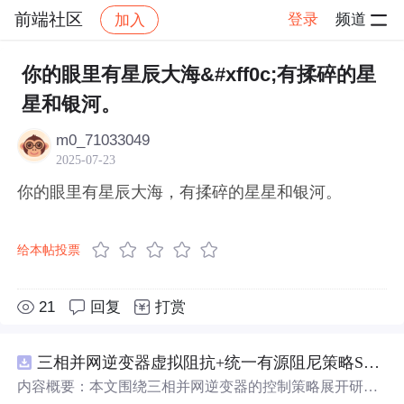
前端社区
登录
频道
加入
帖子详情
社区
前端社区
感慨
你的眼里有星辰大海&#xff0c;有揉碎的星
星和银河。
m0_71033049
2025-07-23
你的眼里有星辰大海，有揉碎的星星和银河。
给本帖投票
21
回复
打赏
三相并网逆变器虚拟阻抗+统一有源阻尼策略SVPWM+SPWM调制仿真
内容概要：本文围绕三相并网逆变器的控制策略展开研