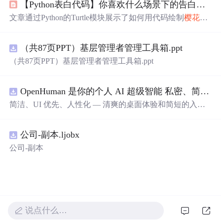
【Python表白代码】你喜欢什么场景下的告白？“我途径一场
修改的小效果，如枝干颜色、树木数量、背景图片等，最
后还分享了一段HTML代码。
文章通过Python的Turtle模块展示了如何用代码绘制
樱花
，
包括
樱花
树和飘落的花瓣，同时配合唯美的
樱花
告白文
案，创造出浪漫的氛围。此外，提供了完整源码供读者参
（共87页PPT）基层管理者管理工具箱.ppt
考，展现了程序员的独特创意。,
（共87页PPT）基层管理者管理工具箱.ppt
OpenHuman 是你的个人 AI 超级智能 私密、简洁、极其强大
简洁、UI 优先、人性化 — 清爽的桌面体验和简短的入门
流程让你从安装到拥有一个可用的智能体仅需几次点击
——无需先配置，无需终端。智能体有一张脸：一个桌面
公司-副本.ljobx
吉祥物，会说话、能感知周围环境、可作为真实参与者加
入你的 Google Meet 会议、跨周记住你，即使你停止输入
公司-副本
后仍在后台持续思考。
说点什么…