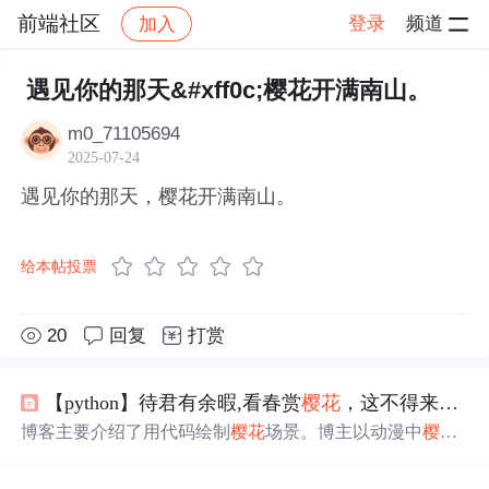
前端社区
登录
频道
加入
帖子详情
社区
前端社区
感慨
遇见你的那天&#xff0c;樱花开满南山。
m0_71105694
2025-07-24
遇见你的那天，樱花开满南山。
给本帖投票
20
回复
打赏
【python】待君有余暇,看春赏
樱花
，这不得来一场浪漫的
博客主要介绍了用代码绘制
樱花
场景。博主以动漫中
樱花
场景为灵感，用Python代码实现不同效果的
樱花
绘制，每
次运行结果随机。还给出代码展示、效果展示，介绍了可