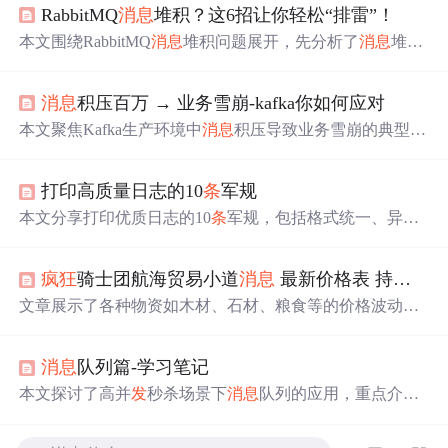
RabbitMQ
消息
堆积？这6招让你轻松“排雷”！
本文围绕RabbitMQ
消息
堆积问题展开，先分析了
消息
堆积
的原因，如生产者
发
送过快、消费者处理慢等。接着介绍
了6种解决办法，包括生产者限流、提升消费者处理能力、
消息
积压百万 → 业务雪崩-kafka你如何应对
限制队列长度、使用死信队列、监控告警和搭建高可用架
构等，还给出了不同业务场景的方案选择建议。
本文聚焦Kafka生产环境中
消息
积压导致业务雪崩的典型问
题，深入分析消费者端'永动机Bug'引
发
Lag飙升至200万
+的根本原因。详细阐述三大应急措施：死信队列（DL
打印高质量日志的10
条
军规
Q）隔离、消费者临时扩容及上游限流，并强调分区数匹
配、rebalance风险规避等关键技术要点。同时提出预防体
本文分享打印优质日志的10
条
军规，包括格式统一、异常
系：强制DLQ配置、基于增长速率的Lag监控、混沌工程
必带堆栈、级别合理、参数完整、数据脱敏、异步保性
注入毒
消息
验证机制。
能、链路追踪、动态调参、结构化存储和智能监控。每
条
疯狂
骑士团航海贸易小道
消息
最新价格表 持续更新物资
军规都给出反例和正解，还介绍了相关配置方法和风险规
避策略，助力快速定位问题。
文章展示了各种物资如木材、石材、粮食等的价格波动，
受到气候变化、特殊活动及市场供需的影响。同时，提到
了技术革新、灾害事件和政策对资源市场的影响，揭示了
消息
队列篇-学习笔记
资源管理和适应环境变化的重要性。
本文探讨了高并
发
秒杀场景下
消息
队列的应用，重点介绍
了如何通过
消息
队列削峰填谷、实现异步处理以及解耦合
来优化系统性能。此外，文章还分析了如何保证
消息
不丢