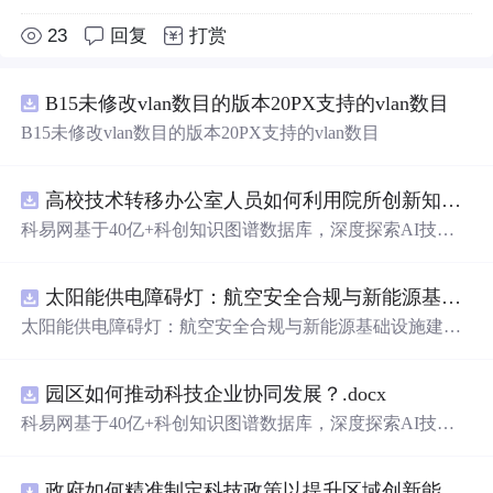
23
回复
打赏
B15未修改vlan数目的版本20PX支持的vlan数目
B15未修改vlan数目的版本20PX支持的vlan数目
高校技术转移办公室人员如何利用院所创新知识图谱发现技术转化瓶颈？.docx
科易网基于40亿+科创知识图谱数据库，深度探索AI技术
在技术转移、成果转化、技术经纪、知识产权、产业创
新、科技招商等垂直领域的多样化应用场景，研究科技创
太阳能供电障碍灯：航空安全合规与新能源基础设施建设驱动的离网照明市场.docx
新领域的AI+数智化解决方案，推动科技创新与产业创新
智能化发展。
太阳能供电障碍灯：航空安全合规与新能源基础设施建设
驱动的离网照明市场
园区如何推动科技企业协同发展？.docx
科易网基于40亿+科创知识图谱数据库，深度探索AI技术
在技术转移、成果转化、技术经纪、知识产权、产业创
新、科技招商等垂直领域的多样化应用场景，研究科技创
政府如何精准制定科技政策以提升区域创新能力？.docx
新领域的AI+数智化解决方案，推动科技创新与产业创新