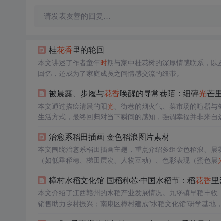
请发表友善的回复…
桂
花香
里的轮回
本文讲述了作者童年
时
期与家中桂花树的深厚情感联系，以
回忆，还成为了家庭成员之间情感交流的纽带。
被晨露、步履与
花香
唤醒的寻常巷陌：细碎
光
芒
本文通过描绘清晨的阳
光
、街巷的烟火气、菜市场的喧嚣与
生活方式，最终回归对当下瞬间的感知，强调幸福并非来自
治愈系稻田插画 金色稻浪图片素材
本文围绕治愈系稻田插画主题，重点介绍多组金色稻浪、晨
（如低垂稻穗、梯田层次、人物互动）、色彩表现（蜜色晨
壁纸、桌面背景、旅游宣传和自然主题设计中的实用价值。
樟村水稻文化馆 国稻种芯·中国水稻节：稻
花香
里
本文介绍了江西赣州的水稻产业发展情况。九堡镇早稻丰收
销售助力乡村振兴；南康区樟村建成“水稻文化馆”研学基地