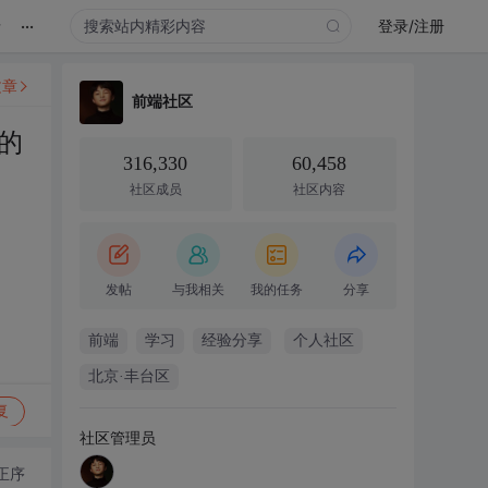
...
录
登录/注册
文章
前端社区
的
316,330
60,458
社区成员
社区内容
发帖
与我相关
我的任务
分享
前端
学习
经验分享
个人社区
北京·丰台区
复
社区管理员
正序