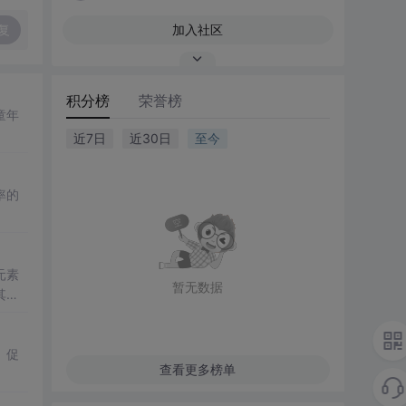
复
加入社区
积分榜
荣誉榜
童年
近7日
近30日
至今
率的
元素
暂无数据
其在
、促
查看更多榜单