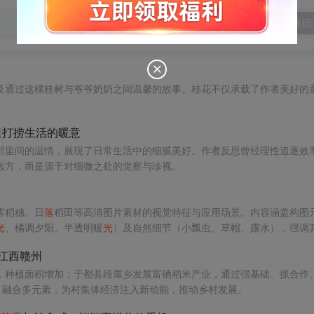
发表回
及通过这棵桂树与爷爷奶奶之间温馨的故事。桂花不仅承载了作者美好的
里打捞生活的暖意
邻里间的温情，展现了日常生活中的细腻美好。作者反思曾经理性追逐效
远方，而是源于对细微之处的觉察与珍视。
雾稻穗、日
落
稻田等高清图片素材的视觉特征与应用场景。内容涵盖构图
光
、橘调夕阳、半透明暖
光
）及自然细节（小瓢虫、草帽、露水），强调
江西赣州
，种植面积增加；于都县段屋乡发展富硒稻米产业，通过强基础、抓合作
，融合多元素，为村集体经济注入新动能，推动乡村发展。