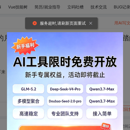
N
Vue技能树
简历/就业指导
立码吐槽
技术交流
BUG记
用AI写
服务超时,请刷新页面重试
的月亮都沉甸甸落了下来，化作你来时所踏
下来，化作你来时所踏的光
转发到动态
举报
写回
切换为时间