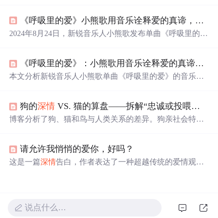
爱情不仅仅是浪漫的幻想，
更
需要理解和包容。通过与伴
侣的相处，他学会了如何成为一个
更
有温度、
更
懂得珍惜
《呼吸里的爱》小熊歌用音乐诠释爱的真谛，在平凡中感受
的人。
2024年8月24日，新锐音乐人小熊歌发布单曲《呼吸里的
爱》。歌曲以尤克里里等乐器营造轻松氛围，旋律清新舒
缓，歌词细腻描绘平凡中的
深情
。它能让听众感受爱情温
《呼吸里的爱》：小熊歌用音乐诠释爱的真谛，在平凡中感受
暖力量，引发关于爱情、成长和救赎的思考，带来共鸣与
力量。
本文分析新锐音乐人小熊歌单曲《呼吸里的爱》的音乐构
成与情感表达，重点介绍其以尤克里里为主导的轻快编
曲、简约配器（架子鼓、吉他、贝斯）及呼吸感音色设
狗的
深情
VS. 猫的算盘——拆解“忠诚或投喂机”背后的人宠密码
计，探讨旋律结构、歌词叙事逻辑与声音表现力如何共同
构建内敛
深情
的听觉体验。
博客分析了狗、猫和鸟与人类关系的差异。狗亲社会特征
被定向放大，猫保留独立，鸟靠智力适应。人类易误读猫
和鸟的友好表达，不同宠物依恋强度和可替代性不同。还
请允许我悄悄的爱你，好吗？
给出让关系越过“投喂机”的实用指南，强调爱与算计不矛
盾。
这是一篇
深情
告白，作者表达了一种超越传统的爱情观
念，即爱并不一定要拥有，而是要在远处默默守护，给予
对方最大的自由和幸福。
说点什么…