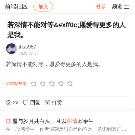
前端社区
登录
频道
加入
帖子详情
社区
前端社区
感慨
若深情不能对等&#xff0c;愿爱得更多的人
是我。
jhss987
2025-07-25
若深情不能对等，愿爱得更多的人是我。
给本帖投票
22
回复
打赏
愿与岁月共白头，且以
深情
寄余生
在一段感情中，作者深刻反思自己的不足，意识到真正的