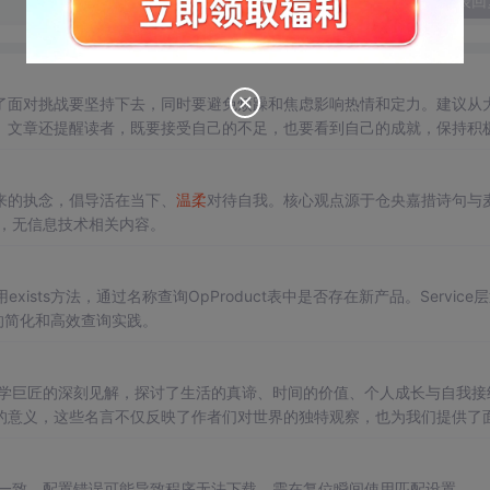
发表回
了面对挑战要坚持下去，同时要避免烦躁和焦虑影响热情和定力。建议从
。文章还提醒读者，既要接受自己的不足，也要看到自己的成就，保持积
来的执念，倡导活在当下、
温柔
对待自我。核心观点源于仓央嘉措诗句与
，无信息技术相关内容。
ce中使用exists方法，通过名称查询OpProduct表中是否存在新产品。Service
操作的简化和高效查询实践。
文学巨匠的深刻见解，探讨了生活的真谛、时间的价值、个人成长与自我接
的意义，这些名言不仅反映了作者们对世界的独特观察，也为我们提供了
晶振一致。配置错误可能导致程序无法下载，需在复位瞬间使用匹配设置。