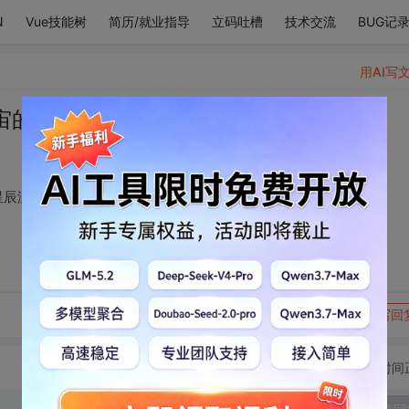
N
Vue技能树
简历/就业指导
立码吐槽
技术交流
BUG记
用AI写
宙的孩子，与植物、星辰没什么两样。
星辰没什么两样。
转发到动态
举报
写回
切换为时间