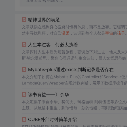
请发表友善的回复…
精神世界的满足
文章鼓励在感到身心疲惫时懂得休息，而不是放弃。它强调
然中寻找慰藉，对自己
温柔
，认识到每个人都是
宇宙
的
孩子
度。
人生本过客，何必太执着
文章探讨人生本质为短暂旅程，强调放下对过去、他人及未
斯·埃尔曼哲思，聚焦心理调适与生命认知，属人文哲思范畴
Mybatis-plus通过exists判断记录是否存在
本文介绍了如何在Mybatis-Plus的Controller和Servi
LambdaQueryWrapper实现计数判断，展示了数据库
读书有益——》余华
本文汇集了来自余华、契诃夫、玛格丽特·阿特伍德等多位
主题。从绝望中重生，到珍惜每一刻的馈赠，再到理解孤独
生活挑战的智慧。
CUBE外部时钟简单介绍
STM32的HSE时钟涉及外部晶振，配置需与实际焊接的