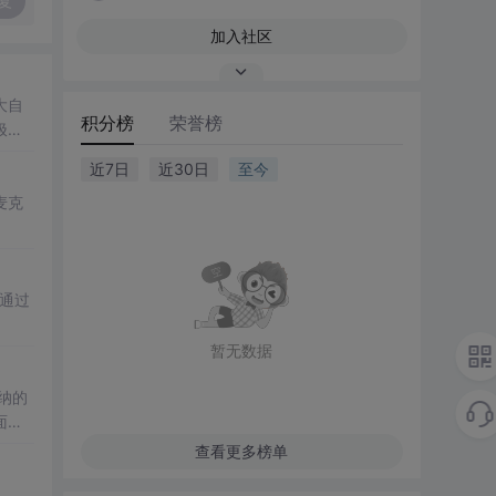
复
加入社区
大自
积分榜
荣誉榜
极态
近7日
近30日
至今
麦克
层通过
暂无数据
纳的
面对
查看更多榜单