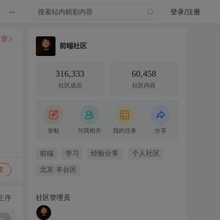
...
录
登录/注册
文章
前端社区
316,333
60,458
社区成员
社区内容
发帖
与我相关
我的任务
分享
前端
学习
经验分享
个人社区
复
北京·丰台区
社区管理员
正序