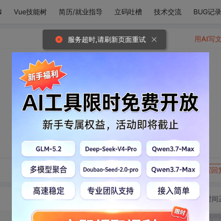
N
Vue技能树
简历/就业指导
立码吐槽
技术交流
BUG记
用AI写
服务超时,请刷新页面重试
转发到动态
举报
写回
切换为时间