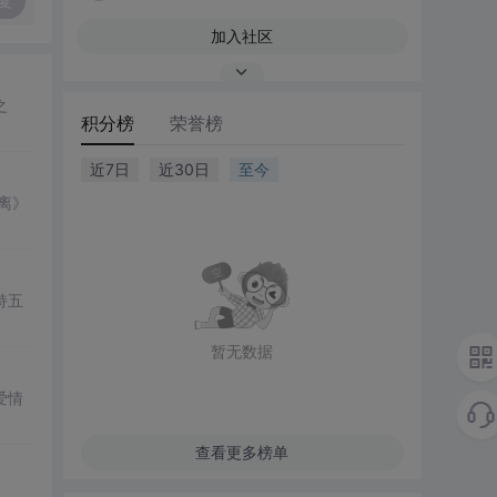
复
加入社区
之
积分榜
荣誉榜
近7日
近30日
至今
离》
持五
暂无数据
爱情
查看更多榜单