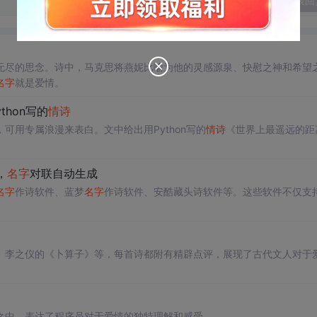
发表回
无尽的思念。诗中，马克思将燕妮比喻为他的灵感源泉、快慰之神和希望
名字
就是爱情。
thon写的
情诗
用专属浪漫来表白。文中给出用Python写的
情诗
《世界上最遥远的距
，
名字
对联自动生成
名字
作诗软件、蓝梦
名字
作诗软件、安酷藏头诗软件等。这些软件不仅支
、李之仪的《卜算子》等，每首诗都附有精辟点评，展现了古代文人对于
之中，表达了程序员对于爱情的独特理解和感受。