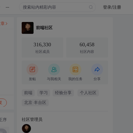
...
录
登录/注册
文章
前端社区
316,330
60,458
社区成员
社区内容
发帖
与我相关
我的任务
分享
前端
学习
经验分享
个人社区
复
北京·丰台区
社区管理员
正序