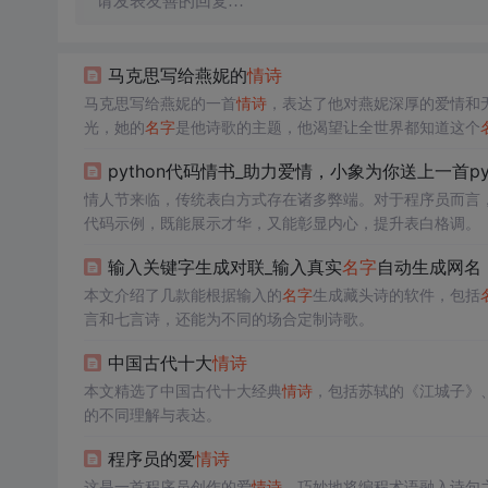
请发表友善的回复…
马克思写给燕妮的
情诗
马克思写给燕妮的一首
情诗
，表达了他对燕妮深厚的爱情和
光，她的
名字
是他诗歌的主题，他渴望让全世界都知道这个
python代码情书_助力爱情，小象为你送上一首py
情人节来临，传统表白方式存在诸多弊端。对于程序员而言，可
代码示例，既能展示才华，又能彰显内心，提升表白格调。
输入关键字生成对联_输入真实
名字
自动生成网名
本文介绍了几款能根据输入的
名字
生成藏头诗的软件，包括
言和七言诗，还能为不同的场合定制诗歌。
中国古代十大
情诗
本文精选了中国古代十大经典
情诗
，包括苏轼的《江城子》
的不同理解与表达。
程序员的爱
情诗
这是一首程序员创作的爱
情诗
，巧妙地将编程术语融入诗句