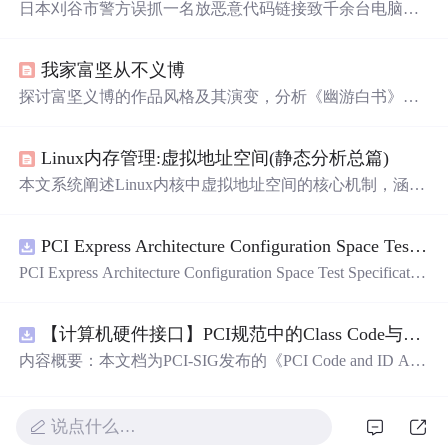
日本刈谷市警方误抓一名放恶意代码链接致千余台电脑系
统崩溃的13岁女孩，后发现她的代码只是恶作剧。警方又
抓两人，均非代码编写者。主流浏览器对无限弹窗有处理
我家富坚从不义博
方案。此事引发网友质疑，有开发者在GitHub发起挑衅项
目。
探讨富坚义博的作品风格及其演变，分析《幽游白书》与
《HUNTERXHUNTER》中角色设定及故事结构，揭示作
者对于善恶观念的独特见解。
Linux内存管理:虚拟地址空间(静态分析总篇)
本文系统阐述Linux内核中虚拟地址空间的核心机制，涵盖
mm_struct和vm_area_struct等关键结构体、页表映射原理、
伙伴系统内存管理，以及ELF文件静态加载过程中的地址
PCI Express Architecture Configuration Space Test Specification Revision 5.0, Version 1.0 (CB).pdf
重定位、同余定理与VMA初始化。重点解析虚拟地址到物
理地址的转换流程、进程隔离性保障、外碎片优化机制，
PCI Express Architecture Configuration Space Test Specificatio
以及编译链接阶段符号表与重定位表的作用。
n Revision 5.0, Version 1.0 (CB).pdf
【计算机硬件接口】PCI规范中的Class Code与Capability ID分配：设备功能分类及扩展能力标识系统设计
内容概要：本文档为PCI-SIG发布的《PCI Code and ID Assi
gnment Specification》版本1.4，发布于2013年8月，主要定
义了PCI设备的类代码（Class Codes）、能力标识（Capabil
ity IDs）以
说点什么…