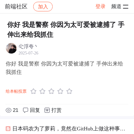
前端社区
登录
频道
加入
帖子详情
社区
前端社区
感慨
你好 我是警察 你因为太可爱被逮捕了 手
伸出来给我抓住 ​​​
尐浮夸丶
2025-07-26
你好 我是警察 你因为太可爱被逮捕了 手伸出来给
我抓住 ​​​
给本帖投票
21
回复
打赏
日本码农为了萝莉，竟然在GitHub上做这种事，“
警