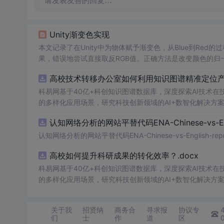
请发表友善的回复…
Unity渐变色实现
本文记录了在Unity中为物体赋予渐变色，从Blue到Red
果，错误地尝试直接取反RGB值。正确方法是改变颜色的归一
ed的云图效果。
高校技术转移办公室如何利用知识图谱精准定位产业
科易网基于40亿+科创知识图谱数据库，深度探索AI技术
的多样化应用场景，研究科技创新领域的AI+数智化解决方
认知网络分析的网站平替代码ENA-Chinese-vs-Englis
认知网络分析的网站平替代码ENA-Chinese-vs-English-reprod
高校如何提升科研成果的转化效率？.docx
科易网基于40亿+科创知识图谱数据库，深度探索AI技术
的多样化应用场景，研究科技创新领域的AI+数智化解决方
关于我
招贤纳
商务合
寻求报
协议专
们
士
作
道
区