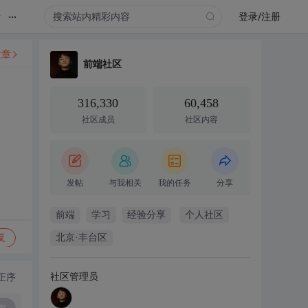
...
录
登录/注册
文章
前端社区
316,330
60,458
社区成员
社区内容
发帖
与我相关
我的任务
分享
前端
学习
经验分享
个人社区
复
北京·丰台区
社区管理员
正序