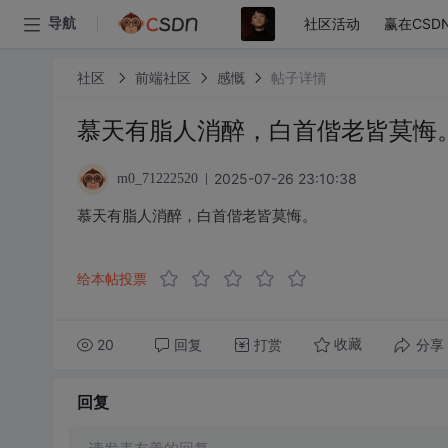
社区活动
赢在CSD
导航
社区
前端社区
感慨
帖子详情
慕天有脂人消醉，白首偕老皆莫悔
2025-07-26 23:10:38
m0_71222520
慕天有脂人消醉，白首偕老皆莫悔。
给本帖投票
20
回复
打赏
分享
收藏
回复