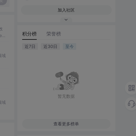
复
加入社区
效
积分榜
荣誉榜
e到R
近7日
近30日
至今
领域
暂无数据
领域
查看更多榜单