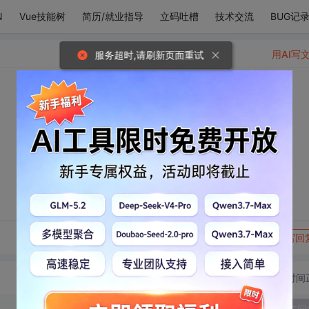
N
Vue技能树
简历/就业指导
立码吐槽
技术交流
BUG记
用AI写
服务超时,请刷新页面重试
。
转发到动态
举报
写回
切换为时间