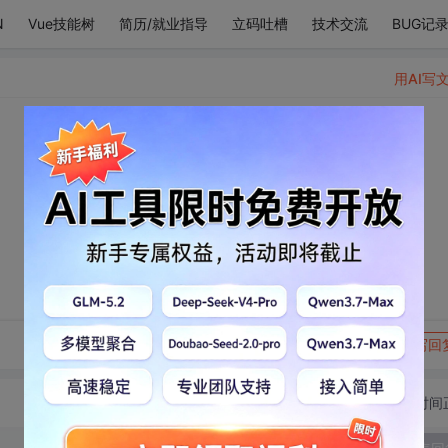
N
Vue技能树
简历/就业指导
立码吐槽
技术交流
BUG记
用AI写
转发到动态
举报
写回
切换为时间