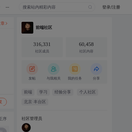
...
录
登录/注册
文章
前端社区
316,331
60,458
社区成员
社区内容
发帖
与我相关
我的任务
分享
前端
学习
经验分享
个人社区
复
北京·丰台区
社区管理员
正序