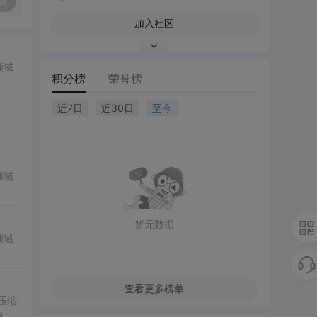
复
加入社区
领域
积分榜
荣誉榜
近7日
近30日
至今
领域
暂无数据
领域
查看更多榜单
。压缩
说