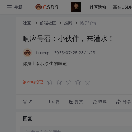
社区活动
赢在CSD
导航
社区
前端社区
感慨
帖子详情
响应号召：小伙伴，来灌水！
2025-07-26 23:11:23
jiafmeng
你身上有我余生的味道
给本帖投票
21
回复
打赏
分享
收藏
回复