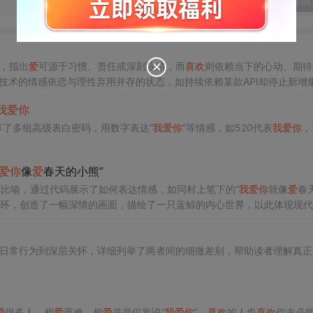
发表回
义，指出
爱
可源于习惯、责任或深刻联结，而
喜欢
则依赖当下的心动、期待
技术的情感依恋与理性弃用并存的状态，如持续依赖某款API却停止新增
我
爱
你
享了多组高级表白密码，用数字表达“
我
爱
你
”等情感，如520代表
我
爱
你
，
爱
你
像
爱
春天的小熊”
经典比喻，通过代码展示了如何表达情感，如同村上笔下的“
我
爱
你
就像
爱
春
)函数和循环，创造了一幅深情的画面，描绘了一只蓝鲸的内心世界，以此体现现
从日常行为到深层关怀，详细列举了两者间的细微差别，帮助读者理解真正
爱
很多人，相
爱
更难。相
爱
并非仅靠说“
我
爱
你
”，
喜欢
的人也
喜欢
你未必