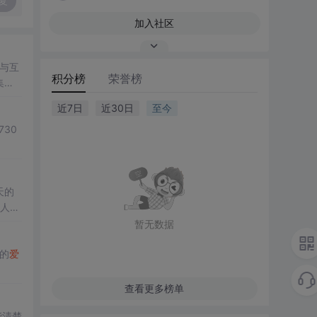
复
加入社区
与互
积分榜
荣誉榜
集
近7日
近30日
至今
730
天的
代人追
暂无数据
的
爱
查看更多榜单
能清楚