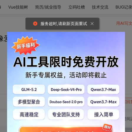
N
Vue技能树
简历/就业指导
立码吐槽
技术交流
BUG记
用AI写
服务超时,请刷新页面重试
像爱一首诗一样。
转发到动态
举报
写回
切换为时间