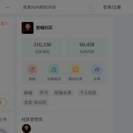
...
录
登录/注册
文章
前端社区
316,330
60,458
社区成员
社区内容
发帖
与我相关
我的任务
分享
前端
学习
经验分享
个人社区
复
北京·丰台区
社区管理员
正序