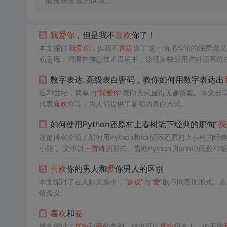
请发表友善的回复…
我
爱
你
，但是我不
喜欢
你了！
本文探讨‘
我
爱
你
，但我不
喜欢
你了’这一情感悖论的深层含
动意愿；强调在信息技术语境中，该现象映射用户对旧系统/
成。
数字表达_高级表白密码，教你如何用数字表达出
在21世纪，简单的“
我
爱
你
”表白方式显得无趣俗套。本文分
代表
喜欢
你等，为人们提供了新颖的表白方式。
如何使用Python还原村上春树笔下经典的那句“
我
这篇博客介绍了如何用Python和for循环还原村上春树的
小熊”。文中以
一首
诗
的形式，借助Python的print(
求瞬间形象和情感共鸣的特点。
喜欢
你的男人和
爱
你男人的区别
本文探讨了在人际关系中，“
喜欢
”与“
爱
”的不同表现形式。
情含义。
喜欢
和
爱
博客探讨了
喜欢
和
爱
的差别，指出可以
喜欢
很多人，但不能