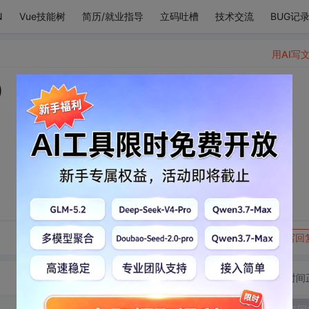
N
Vue技能树
简历/就业指导
立码吐槽
技术交流
BUG记
用AI写
”ړ৫)
转发到动态
举报
写回
切换为时间