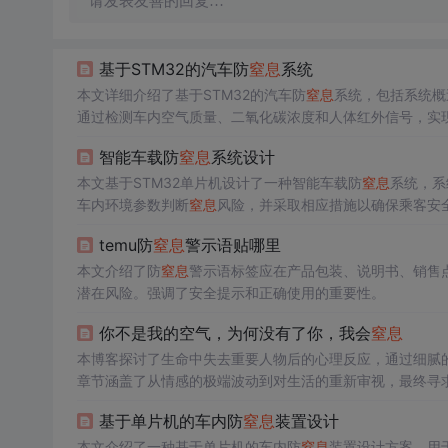
请发表友善的回复…
基于STM32的汽车防
窒息
系统
本文详细介绍了基于STM32的汽车防
窒息
系统，包括系统概
通过检测车内空气质量、二氧化碳浓度和人体红外信号，实
智能车载防
窒息
系统设计
本文基于STM32单片机设计了一种智能车载防
窒息
系统，系
车内环境参数判断
窒息
风险，并采取相应措施以确保乘客安
temu防
窒息
警示语贴哪里
本文介绍了防
窒息
警示语标签应在产品包装、说明书、销售
潜在风险。强调了安全提示和正确使用的重要性。
你不是我的空气，为何没有了你，我会
窒息
本博客探讨了生命中失去重要人物后的心理反应，通过细腻
章节涵盖了从情感的极端波动到对生活的重新审视，最终寻
基于单片机的车内防
窒息
装置设计
本文介绍了一种基于单片机的车内防
窒息
装置设计方案，用