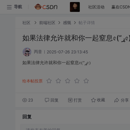
社区活动
赢在CSD
导航
社区
前端社区
感慨
帖子详情
如果法律允许就和你一起窒息৫(
2025-07-26 23:13:45
丙音
如果法律允许就和你一起窒息৫(”ړ৫)
给本帖投票
23
回复
打赏
分享
收藏
回复