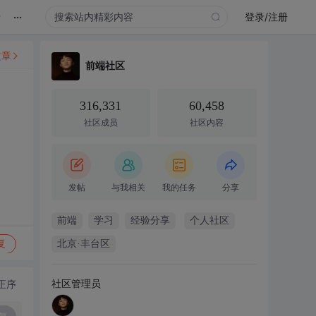
...
录
登录/注册
文章
前端社区
316,331
60,458
社区成员
社区内容
发帖
与我相关
我的任务
分享
前端
学习
经验分享
个人社区
复
北京·丰台区
社区管理员
正序