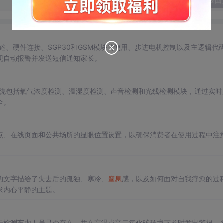
发表回
述、硬件连接、SGP30和GSM模块的使用、步进电机控制以及主逻辑代
现自动报警并发送短信通知家长。
统包括氧气浓度检测、温湿度检测、声音检测和光线检测模块，通过实时
全。
点、在线页面和公共场所的显眼位置设置，以确保消费者在使用过程中注
的文字描绘了失去后的孤独、寒冷、
窒息
感，以及如何面对自我疗愈的过
求内心平静的主题。
于检测车内人员是否存在，并在高温或高二氧化碳环境下及时发出警报。