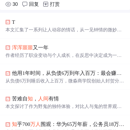
30
回复
打赏
T
本文汇集了一系列让人动容的情话，从一见钟情的微妙到
日久生情的沉淀，每一句话都承载着深深的情感。这里有
对爱情细腻的描绘，也有对爱人深情的告白，每一段文字
浑浑噩噩
又一年
都能触动人心。
作者经历了职业变动与个人成长，在反思中决定成为一个
纯粹的人。计划专注于技术探索和个人未来的发展。
他用1年时间，从负债6万到年入百万：最会赚钱的人，都在做这件事
从负债6万到睡后收入上百万，微淼商学院创始人封贺分享
了他的理财经验。他认为，30岁以后，拼的是‘睡后收
入’。课程通过12天的学习，教你理财的底层逻辑，让财富
苦难自
知
，
人间
有情
滚雪球。
本文探讨了作为野鬼的独特体验，对比人与鬼的世界观，
通过诗歌般的语言表达了对人性、命运及存在的深刻思
考。
知
乎700
万人
围观：华为65万年薪，公务员18万年薪，怎么选？