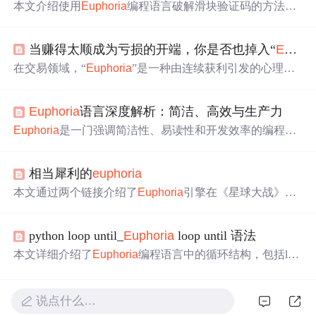
本文介绍使用
Eupho
ria
编程语言破解滑块验证码的方法。
先确保安装
Eupho
ria
及所需库，接着模拟获取验证码图
片、处理滑块图片、计算缺口位置、模拟滑动操作，最后
当赚得太顺成为亏损的开端，你是否也掉入“
Eupho
将各步骤整合为完整程序，实现滑块验证码的破解。
在交易领域，“
Eupho
ria
”是一种由连续获利引发的心理陷
阱。它源于对“完美交易”的执念，会使交易员放大仓位、
忽略风控，最终导致亏损。要摆脱此陷阱，需破除幻想，
Eupho
ria
语言深度解析：简洁、高效与生产力
接受不确定性管理，还可通过实战锤炼交易心理。
Eupho
ria
是一门强调简洁性、易读性和开发效率的编程语
言，以其‘万物皆序列’的设计理念为核心。文章详细介绍
了其发展历程、设计哲学、核心技术特性及其在多个领域
相当犀利的
eupho
ria
的应用。
Eupho
ria
支持动态类型和解释执行，同时具备将
代码翻译为C的能力，兼顾开发速度与运行性能。适用于
本文通过两个链接介绍了
Eupho
ria
引擎在《星球大战》中
快速原型开发、游戏编程、数据处理等领域。
的应用，并提到该引擎在GTA游戏中的表现令人印象深
刻。
python loop until_
Eupho
ria
loop until 语法
本文详细介绍了
Eupho
ria
编程语言中的循环结构，包括loo
p...until循环的基本语法、特点及用法，withentry语句的使
用场景，以及label语句在控制流程中的作用。
说点什么…