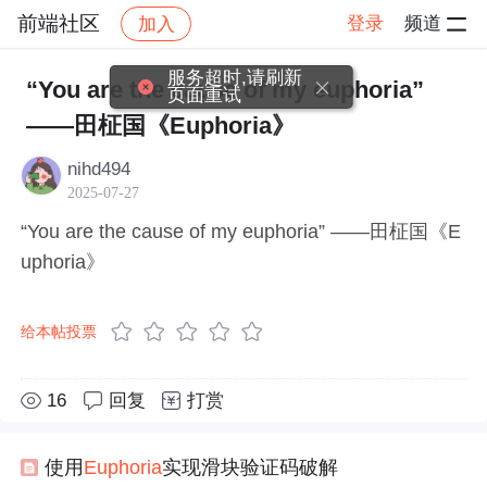
前端社区
登录
频道
加入
帖子详情
社区
前端社区
感慨
服务超时,请刷新
“You are the cause of my euphoria”
页面重试
——田柾国《Euphoria》
nihd494
2025-07-27
“You are the cause of my euphoria” ——田柾国《E
uphoria》
给本帖投票
16
回复
打赏
使用
Eupho
ria
实现滑块验证码破解