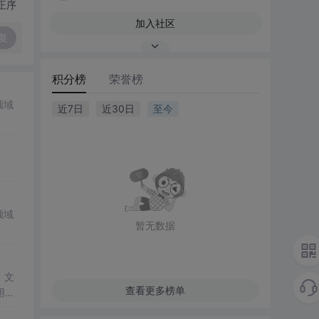
正序
加入社区
复
积分榜
荣誉榜
领域
近7日
近30日
至今
领域
暂无数据
。文
查看更多榜单
用组
题转