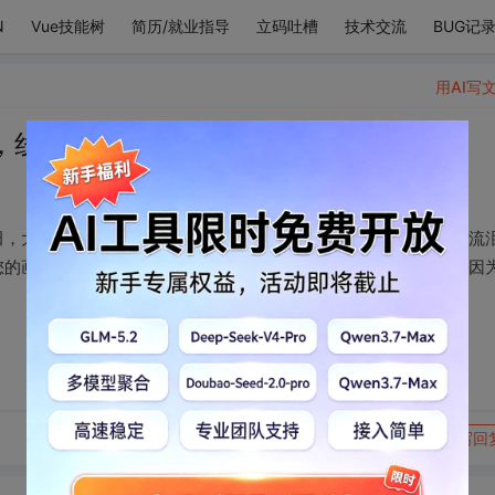
N
Vue技能树
简历/就业指导
立码吐槽
技术交流
BUG记
用AI写
，线条流入
田，大家的心田，全世界的心田，所有见过您的画的人都被感动，流
您的画的功能，净化了地球，地球再也没有战争，世界和平，都是因
转发到动态
举报
写回